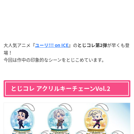
大人気アニメ
の
が早くも登
『
ユーリ!!! on ICE
』
とじコレ第2弾
場！
今回は作中の印象的なシーンをとじこめています。
とじコレ アクリルキーチェーンVol.2