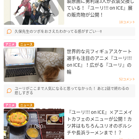
製原画に勇利達3人が衣装交換し
ている！『ユーリ!!! on ICE』展
の販売物が公開！
18コメント
久保先生のツボをおさえたわかってる感がすごい…‼
アニメ
ニュース
世界的な元フィギュアスケート
選手も注目のアニメ『ユーリ!!!
on ICE』！広がる『ユーリ』の
輪
52コメント
ユーリがここまで人気になると思ってなかった！ あと2話で終わるの
悲しすぎる
アニメ
ニュース
『ユーリ!!! on ICE』×アニメイ
トカフェのメニューが公開！カ
ツ丼はもちろんユリオのボルシ
チや長浜ラーメンまで！？