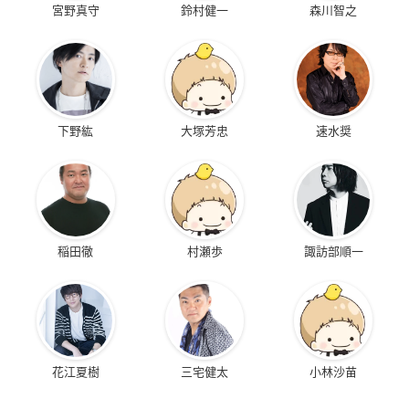
宮野真守
鈴村健一
森川智之
下野紘
大塚芳忠
速水奨
稲田徹
村瀬歩
諏訪部順一
花江夏樹
三宅健太
小林沙苗