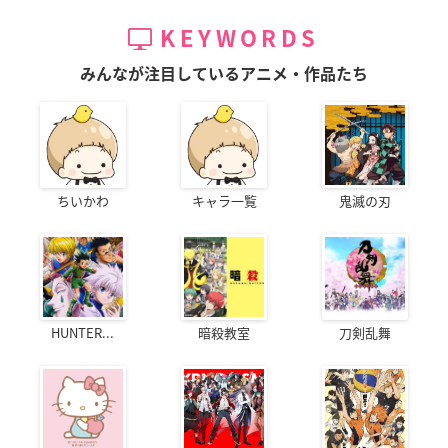
KEYWORDS
みんなが注目しているアニメ・作品たち
ちいかわ
キャラ一覧
鬼滅の刃
HUNTER...
暗殺教室
刀剣乱舞