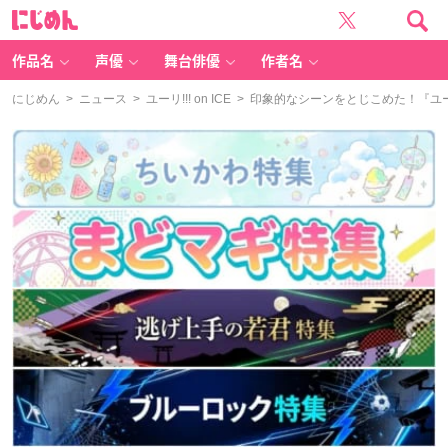
に
じ
め
ん
作品名
声優
舞台俳優
作者名
にじめん
>
ニュース
>
ユーリ!!! on ICE
> 印象的なシーンをとじこめた！『ユーリ!