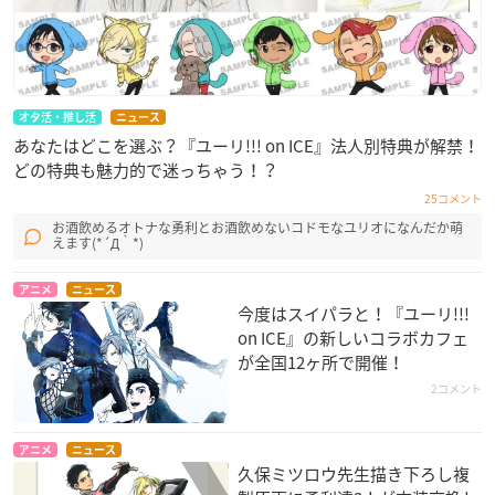
オタ活・推し活
ニュース
あなたはどこを選ぶ？『ユーリ!!! on ICE』法人別特典が解禁！
どの特典も魅力的で迷っちゃう！？
25コメント
お酒飲めるオトナな勇利とお酒飲めないコドモなユリオになんだか萌
えます(*´Д｀*)
アニメ
ニュース
今度はスイパラと！『ユーリ!!!
on ICE』の新しいコラボカフェ
が全国12ヶ所で開催！
2コメント
アニメ
ニュース
久保ミツロウ先生描き下ろし複