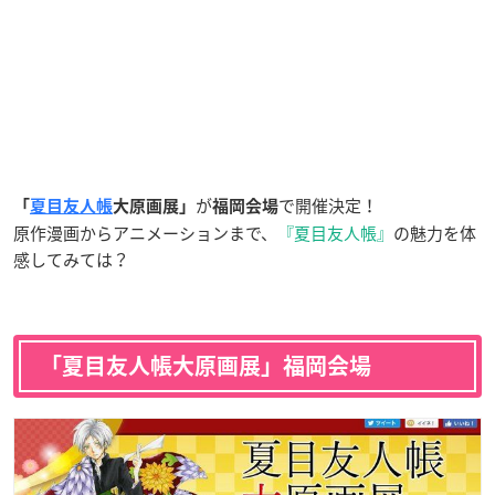
が
で開催決定！
「
夏目友人帳
大原画展」
福岡会場
原作漫画からアニメーションまで、
『夏目友人帳』
の魅力を体
感してみては？
「夏目友人帳大原画展」福岡会場