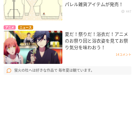
パレル雑貨アイテムが発売！
447
アニメ
ニュース
夏だ！祭りだ！浴衣だ！アニメ
のお祭り回と浴衣姿を見てお祭
り気分を味わおう！
14コメント
蛍火の杜へは好きな作品で 毎年夏は観ています。