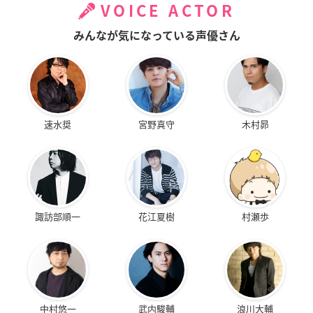
VOICE ACTOR
みんなが気になっている声優さん
速水奨
宮野真守
木村昴
諏訪部順一
花江夏樹
村瀬歩
中村悠一
武内駿輔
浪川大輔