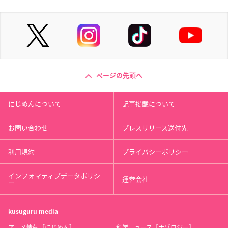
ページの先頭へ
にじめんについて
記事掲載について
お問い合わせ
プレスリリース送付先
利用規約
プライバシーポリシー
インフォマティブデータポリシ
運営会社
ー
kusuguru
media
アニメ情報［にじめん］
科学ニュース［ナゾロジー］