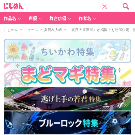
に
じ
め
ん
作品名
声優
舞台俳優
作者名
にじめん
>
ニュース
>
夏目友人帳
> 「夏目大原画展」が福岡でも開催決定！