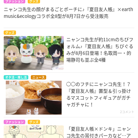
ファッション
グッズ
ニャンコ先生の顔がまるごとポーチに♪『夏目友人帳』×earth
music&ecologyコラボ全8型が8月7日から受注販売
グッズ
ニャンコ先生が約11cmのちびフ
ォルム♪『夏目友人帳』ちびぐる
みが8月6日登場！名取周一・的
場静司も並ぶ全4種
オタ活・推し活
ニュース
◯◯のフチにニャンコ先生！？
『夏目友人帳』置型＆引っ掛け
るマスコットフィギュアがガチ
ャガチャに！
2コメント
ファッション
グッズ
「夏目友人帳×ドンキ」ニャン
コ先生の耳付きパーカなど…ア