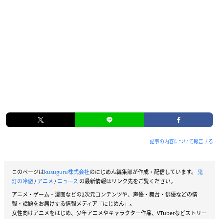
記事の内容について報告する
このページは
kusuguru株式会社
のにじめん編集部が作成・配信しています。
鬼
灯の冷徹
/
アニメ
/
ニュース
の最新情報はリンク先をご覧ください。
アニメ・ゲーム・漫画などの2次元コンテンツや、声優・舞台・俳優などの情
報・話題をお届けする情報メディア「にじめん」。
女性向けアニメをはじめ、少年アニメやキャラクター作品、VTuberなどストリー