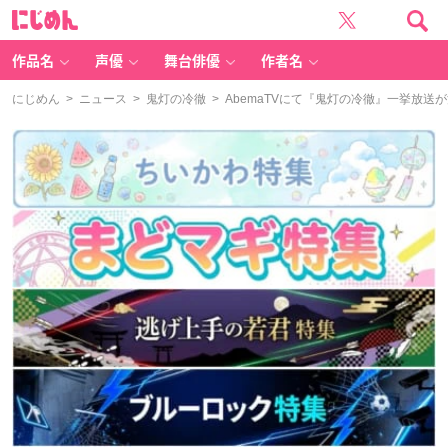
に
じ
め
ん
作品名
声優
舞台俳優
作者名
にじめん
>
ニュース
>
鬼灯の冷徹
> AbemaTVにて『鬼灯の冷徹』一挙放