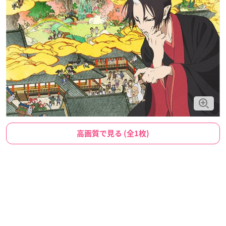
高画質で見る (全1枚)