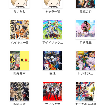
ちいかわ
キャラ一覧
鬼滅の刃
ハイキュー!!
アイドリッシ...
刀剣乱舞
暗殺教室
銀魂
HUNTER...
呪術廻戦
ヒプノシスマ...
テニスの王子様