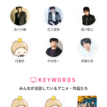
浪川大輔
花江夏樹
森川智之
村瀬歩
中村悠一
斉藤壮馬
KEYWORDS
みんなが注目しているアニメ・作品たち