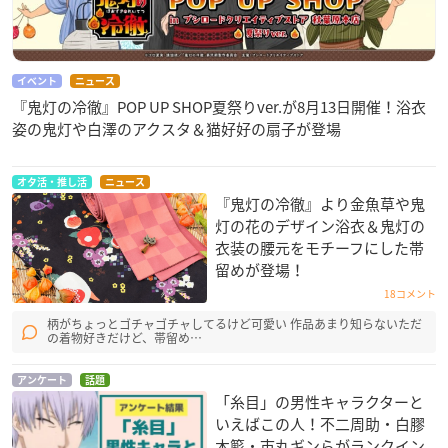
イベント
ニュース
『鬼灯の冷徹』POP UP SHOP夏祭りver.が8月13日開催！浴衣
姿の鬼灯や白澤のアクスタ＆猫好好の扇子が登場
オタ活・推し活
ニュース
『鬼灯の冷徹』より金魚草や鬼
灯の花のデザイン浴衣＆鬼灯の
衣装の腰元をモチーフにした帯
留めが登場！
18コメント
柄がちょっとゴチャゴチャしてるけど可愛い 作品あまり知らないただ
の着物好きだけど、帯留め…
アンケート
話題
「糸目」の男性キャラクターと
いえばこの人！不二周助・白膠
木簓・市丸ギンらがランクイン