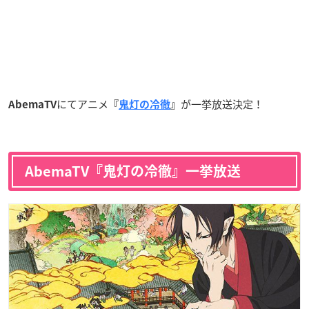
にてアニメ
が一挙放送決定！
AbemaTV
『
鬼灯の冷徹
』
AbemaTV『鬼灯の冷徹』一挙放送