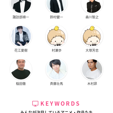
諏訪部順一
鈴村健一
森川智之
花江夏樹
村瀬歩
大塚芳忠
稲田徹
斉藤壮馬
木村昴
KEYWORDS
みんなが注目しているアニメ・作品たち