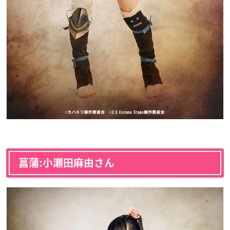
菖蒲:小瀬田麻由さん