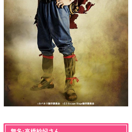
無名:高橋紗妃さん