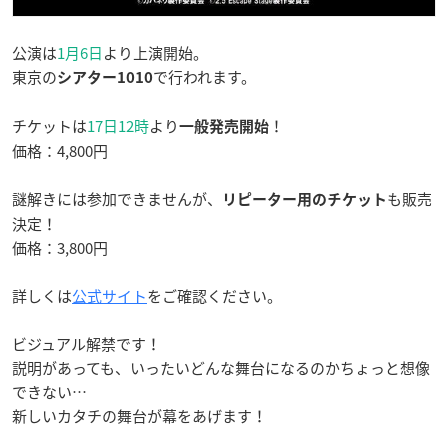
公演は
1月6日
より上演開始。
東京の
で行われます。
シアター1010
チケットは
17日12時
より
！
一般発売開始
価格：4,800円
謎解きには参加できませんが、
も販売
リピーター用のチケット
決定！
価格：3,800円
詳しくは
公式サイト
をご確認ください。
ビジュアル解禁です！
説明があっても、いったいどんな舞台になるのかちょっと想像
できない…
新しいカタチの舞台が幕をあげます！