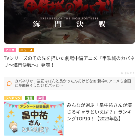
アニメ
ニュース
TVシリーズのその先を描いた劇場中編アニメ『甲鉄城のカバネ
リ〜海門決戦〜』発表！
4コメント
カバネリかー最初はほんと良かったんだけどなぁ 新枠のアニメも企画
とか面白そうだけどパッと…
ランキング
話題
声優
みんなが選ぶ「畠中祐さんが演
じるキャラといえば？」ランキ
ングTOP10！【2023年版】