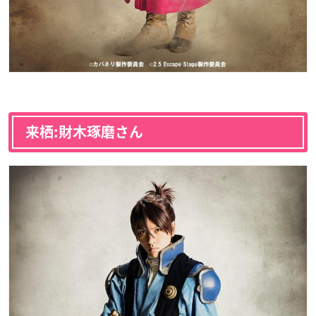
来栖:財木琢磨さん