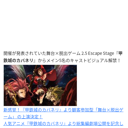
開催が発表されていた舞台×脱出ゲーム 2.5 Escape Stage『
甲
』からメイン5名のキャストビジュアル解禁！
鉄城のカバネリ
新感覚！『甲鉄城のカバネリ』より観客参加型「舞台×脱出ゲ
ーム」 の上演決定！
人気アニメ『甲鉄城のカバネリ』より総集編劇場公開を記念し