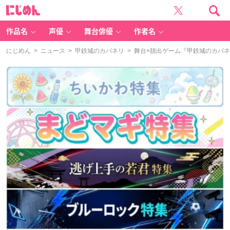
に
じ
め
ん
作品名
声優
舞台俳優
作者名
にじめん
>
ニュース
>
甲鉄城のカバネリ
> 舞台×脱出ゲーム『甲鉄城のカハ