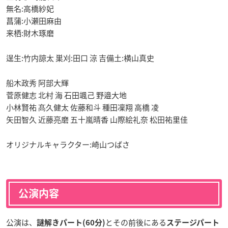
無名:高橋紗妃
菖蒲:小瀬田麻由
来栖:財木琢磨
逞生:竹内諒太 巣刈:田口 涼 吉備土:横山真史
船木政秀 阿部大輝
菅原健志 北村 海 石田颯己 野邉大地
小林賢祐 髙久健太 佐藤和斗 種田凜翔 高橋 凌
矢田智久 近藤亮磨 五十嵐晴香 山際絵礼奈 松田祐里佳
オリジナルキャラクター:崎山つばさ
公演内容
公演は、
とその前後にある
謎解きパート(60分)
ステージパート