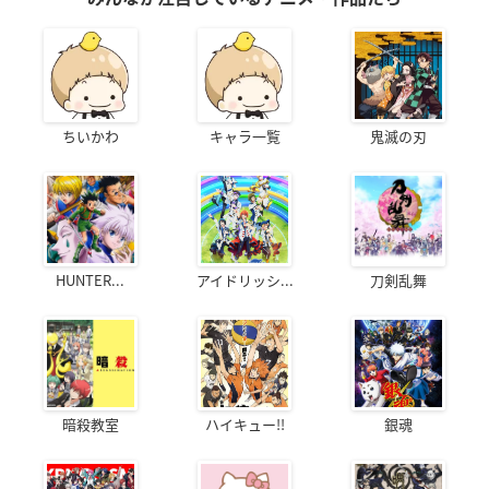
ちいかわ
キャラ一覧
鬼滅の刃
HUNTER...
アイドリッシ...
刀剣乱舞
暗殺教室
ハイキュー!!
銀魂