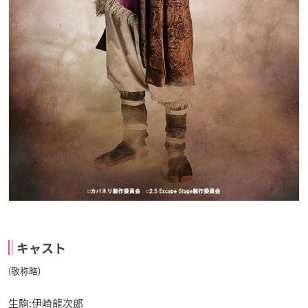
キャスト
(敬称略)
生駒:伊崎龍次郎