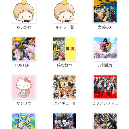
ちいかわ
キャラ一覧
鬼滅の刃
HUNTER...
暗殺教室
刀剣乱舞
サンリオ
ハイキュー!!
ヒプノシスマ...