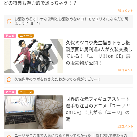
どの特典も魅力的で迷っちゃう！？
25コメント
お酒飲めるオトナな勇利とお酒飲めないコドモなユリオになんだか萌
えます(*´Д｀*)
アニメ
ニュース
久保ミツロウ先生描き下ろし複
製原画に勇利達3人が衣装交換し
ている！『ユーリ!!! on ICE』展
の販売物が公開！
18コメント
久保先生のツボをおさえたわかってる感がすごい…‼
アニメ
ニュース
世界的な元フィギュアスケート
選手も注目のアニメ『ユーリ!!!
on ICE』！広がる『ユーリ』の
輪
52コメント
ユーリがここまで人気になると思ってなかった！ あと2話で終わるの