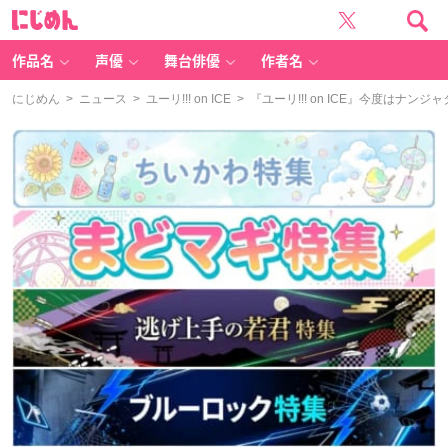
に
じ
め
ん
作品名
声優
舞台俳優
作者名
にじめん
>
ニュース
>
ユーリ!!! on ICE
> 『ユーリ!!! on ICE』今度は