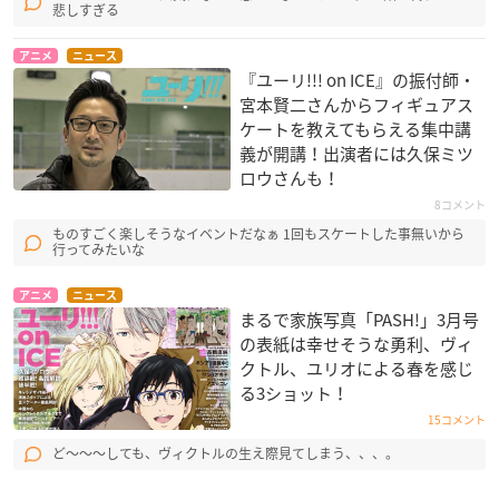
悲しすぎる
アニメ
ニュース
『ユーリ!!! on ICE』の振付師・
宮本賢二さんからフィギュアス
ケートを教えてもらえる集中講
義が開講！出演者には久保ミツ
ロウさんも！
8コメント
ものすごく楽しそうなイベントだなぁ 1回もスケートした事無いから
行ってみたいな
アニメ
ニュース
まるで家族写真「PASH!」3月号
の表紙は幸せそうな勇利、ヴィ
クトル、ユリオによる春を感じ
る3ショット！
15コメント
ど〜〜〜しても、ヴィクトルの生え際見てしまう、、、。