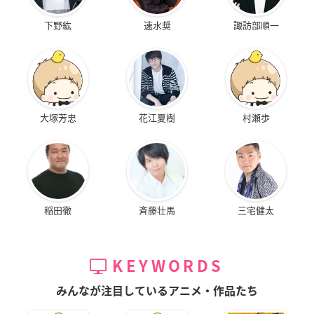
下野紘
速水奨
諏訪部順一
大塚芳忠
花江夏樹
村瀬歩
稲田徹
斉藤壮馬
三宅健太
KEYWORDS
みんなが注目しているアニメ・作品たち