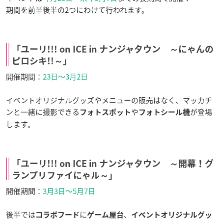
期間を前半後半の2つにわけて行われます。
「ユーリ!!! on ICE in ナンジャタウン ～にゃんの
ピロシキ!!～」
開催期間：
23日〜3月2日
イベントオリジナルグッズやメニューの販売はなく、マッカチ
ンと一緒に撮影できる
や
が登場
フォトスポット
フォトシール機
します。
「ユーリ!!! on ICE in ナンジャタウン ～開幕！グ
ランプリファイにゃル～」
開催期間：
3月3日〜5月7日
後半では
に
、
コラボフード
ゲーム屋台
イベントオリジナルグッ