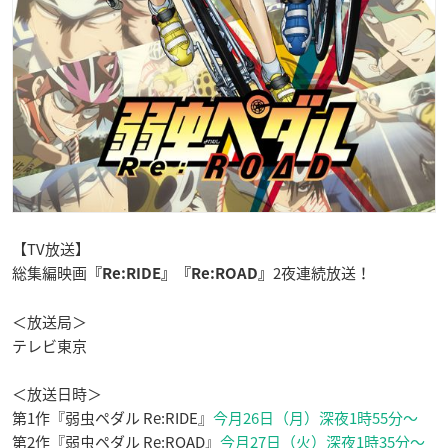
【TV放送】
総集編映画
2
夜連続放送！
『
Re:RIDE
』『
Re:ROAD
』
＜放送局＞
テレビ東京
＜放送日時＞
第1作『弱虫ペダル Re:RIDE』
今月
2
6日（月）深夜1時55分～
第2作『弱虫ペダル Re:ROAD』
今月27日（火）深夜1時35分～