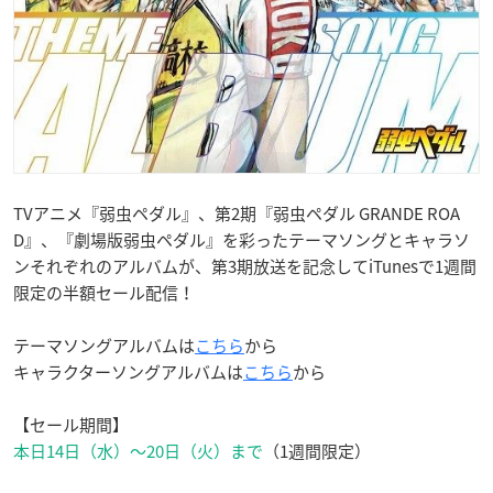
TV
アニメ『弱虫ペダル』、第
2
期『弱虫ペダル
GRANDE ROA
D
』、『劇場版弱虫ペダル』を彩ったテーマソングとキャラソ
ンそれぞれのアルバムが、第
3
期放送を記念して
iTunes
で
1
週間
限定の半額セール配信！
テーマソングアルバムは
こちら
から
キャラクターソングアルバムは
こちら
から
【セール期間】
本日14日
（水）～
20日
（火）まで
（
1
週間限定）