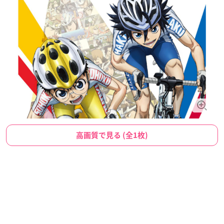
高画質で見る (全1枚)