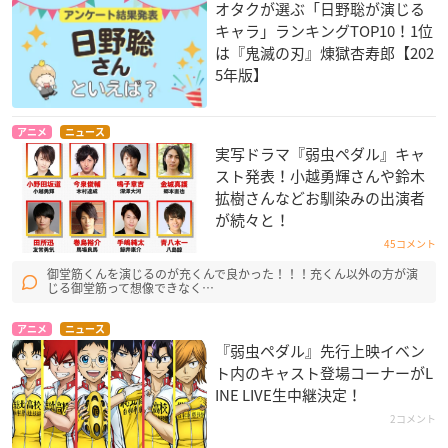
オタクが選ぶ「日野聡が演じる
キャラ」ランキングTOP10！1位
は『鬼滅の刃』煉󠄁獄杏寿郎【202
5年版】
アニメ
ニュース
実写ドラマ『弱虫ペダル』キャ
スト発表！小越勇輝さんや鈴木
拡樹さんなどお馴染みの出演者
が続々と！
45コメント
御堂筋くんを演じるのが充くんで良かった！！！充くん以外の方が演
じる御堂筋って想像できなく…
アニメ
ニュース
『弱虫ペダル』先行上映イベン
ト内のキャスト登場コーナーがL
INE LIVE生中継決定！
2コメント