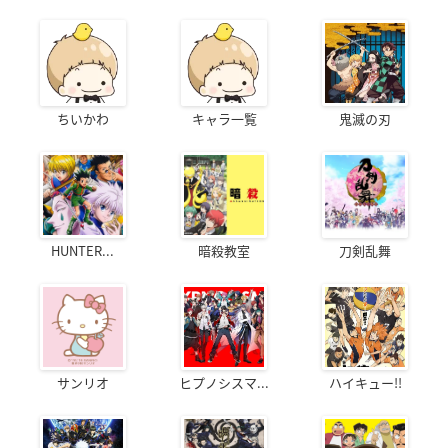
ちいかわ
キャラ一覧
鬼滅の刃
HUNTER...
暗殺教室
刀剣乱舞
サンリオ
ヒプノシスマ...
ハイキュー!!