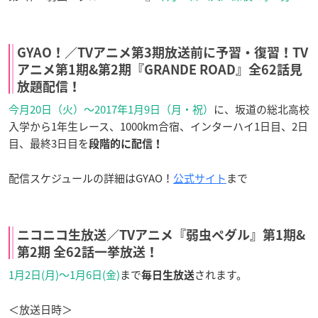
GYAO！／TVアニメ第3期放送前に予習・復習！TV
アニメ第1期&第2期『GRANDE ROAD』全62話見
放題配信！
今月20日（火）～2017年1月9日（月・祝）
に、坂道の総北高校
入学から1年生レース、1000km合宿、インターハイ1日目、2日
目、最終3日目を
段階的に配信！
配信スケジュールの詳細はGYAO！
公式サイト
まで
ニコニコ生放送／TVアニメ『弱虫ペダル』第1期&
第2期 全62話一挙放送！
1月2日(月)〜1月6日(金)
まで
されます。
毎日生放送
＜放送日時＞