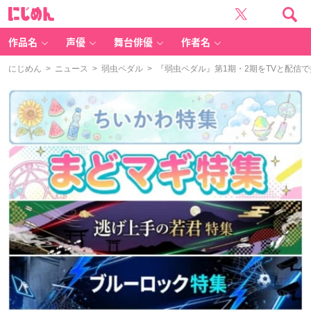
に
じ
め
ん
作品名
声優
舞台俳優
作者名
にじめん
>
ニュース
>
弱虫ペダル
> 『弱虫ペダル』第1期・2期をTVと配信