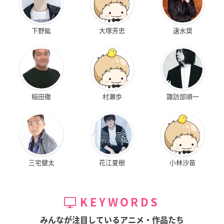
下野紘
大塚芳忠
速水奨
稲田徹
村瀬歩
諏訪部順一
三宅健太
花江夏樹
小林沙苗
KEYWORDS
みんなが注目しているアニメ・作品たち