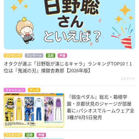
ランキング
アンケート
話題
声優
オタクが選ぶ「日野聡が演じるキャラ」ランキングTOP10！1
位は『鬼滅の刃』煉󠄁獄杏寿郎【2026年版】
2コメント
ファッション
グッズ
『弱虫ペダル』総北・箱根学
園・京都伏見のジャージが部屋
着に♪パシオスでルームウェア全
3種が8月5日発売
ランキング
話題
声優