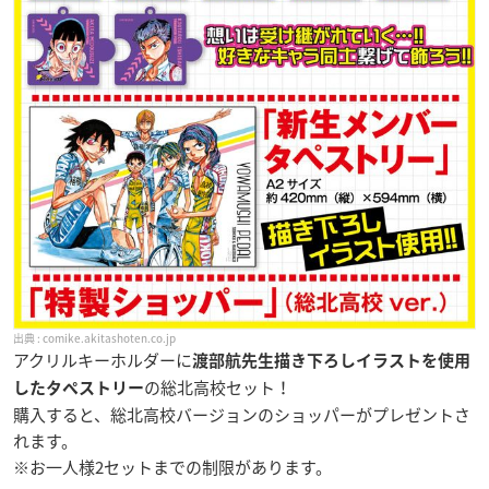
comike.akitashoten.co.jp
アクリルキーホルダーに
渡部航先生描き下ろしイラストを使用
の総北高校セット！
したタペストリー
購入すると、総北高校バージョンのショッパーがプレゼントさ
れます。
※お一人様2セットまでの制限があります。