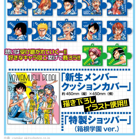
comike.akitashoten.co.jp