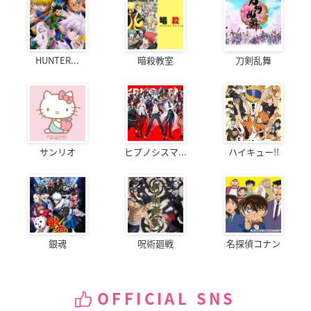
HUNTER...
暗殺教室
刀剣乱舞
サンリオ
ヒプノシスマ...
ハイキュー!!
銀魂
呪術廻戦
名探偵コナン
OFFICIAL SNS