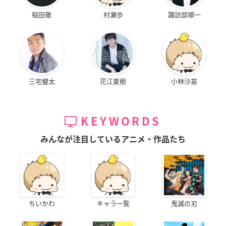
稲田徹
村瀬歩
諏訪部順一
三宅健太
花江夏樹
小林沙苗
KEYWORDS
みんなが注目しているアニメ・作品たち
ちいかわ
キャラ一覧
鬼滅の刃