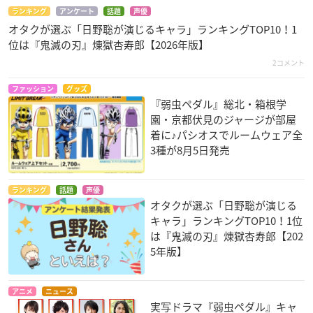
ランキング
アンケート
話題
声優
オタクが選ぶ「日野聡が演じるキャラ」ランキングTOP10！1
位は『鬼滅の刃』煉󠄁獄杏寿郎【2026年版】
2コメント
ファッション
グッズ
『弱虫ペダル』総北・箱根学
園・京都伏見のジャージが部屋
着に♪パシオスでルームウェア全
3種が8月5日発売
ランキング
話題
声優
オタクが選ぶ「日野聡が演じる
キャラ」ランキングTOP10！1位
は『鬼滅の刃』煉󠄁獄杏寿郎【202
5年版】
アニメ
ニュース
実写ドラマ『弱虫ペダル』キャ