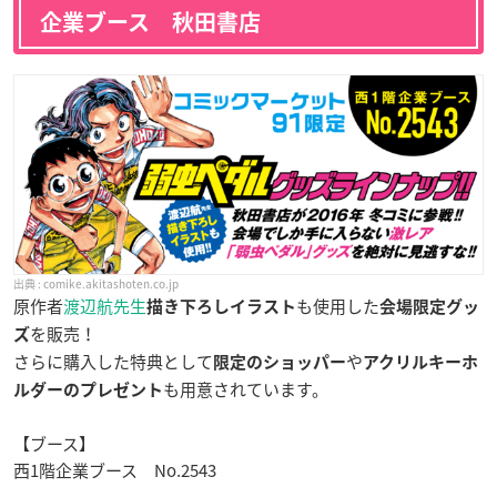
企業ブース 秋田書店
comike.akitashoten.co.jp
原作者
渡辺航先生
も使用した
描き下ろしイラスト
会場限定グッ
を販売！
ズ
さらに購入した特典として
や
限定のショッパー
アクリルキーホ
も用意されています。
ルダーのプレゼン
ト
【ブース】
西1階企業ブース No.2543