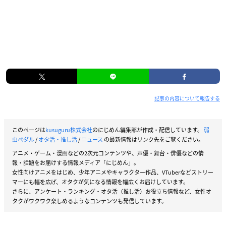
記事の内容について報告する
このページは
kusuguru株式会社
のにじめん編集部が作成・配信しています。
弱
虫ペダル
/
オタ活・推し活
/
ニュース
の最新情報はリンク先をご覧ください。
アニメ・ゲーム・漫画などの2次元コンテンツや、声優・舞台・俳優などの情
報・話題をお届けする情報メディア「にじめん」。
女性向けアニメをはじめ、少年アニメやキャラクター作品、VTuberなどストリー
マーにも幅を広げ、オタクが気になる情報を幅広くお届けしています。
さらに、アンケート・ランキング・オタ活（推し活）お役立ち情報など、女性オ
タクがワクワク楽しめるようなコンテンツも発信しています。