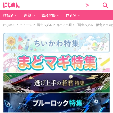
に
じ
め
ん
作品名
声優
舞台俳優
作者名
にじめん
>
ニュース
>
弱虫ペダル
> 冬コミ出展！『弱虫ペダル』限定グッズ