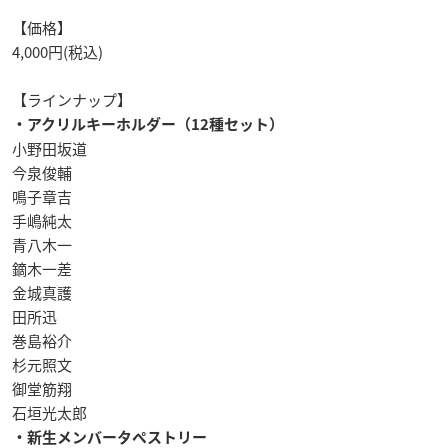
【価格】
4,000円(税込)
【ラインナップ】
・アクリルキーホルダー（12種セット）
小野田坂道
今泉俊輔
鳴子章吉
手嶋純太
青八木一
鏑木一差
金城真護
田所迅
巻島裕介
杉元照文
御堂筋翔
石垣光太郎
・新生メンバータペストリー