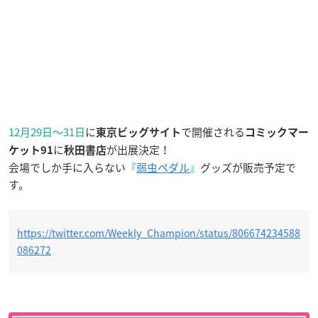
12月29日〜31日
に
で開催される
東京ビッグサイト
コミックマー
に
が出展決定！
ケット91
秋田書店
会場でしか手に入らない
『
弱虫ペダル
』
グッズが販売予定で
す。
https://twitter.com/Weekly_Champion/status/806674234588
086272