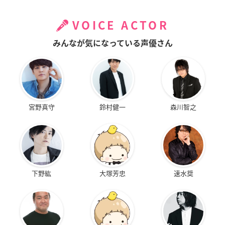
VOICE ACTOR
みんなが気になっている声優さん
宮野真守
鈴村健一
森川智之
下野紘
大塚芳忠
速水奨