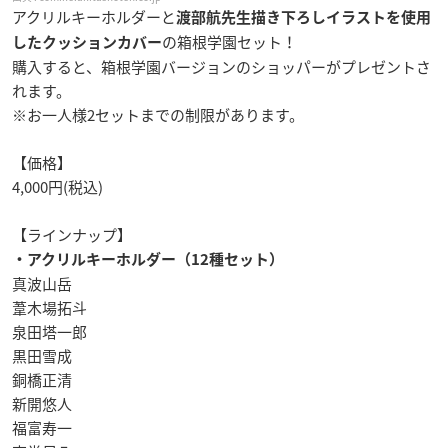
アクリルキーホルダーと
渡部航先生描き下ろしイラストを使用
の箱根学園セット！
したクッションカバー
購入すると、箱根学園バージョンのショッパーがプレゼントさ
れます。
※お一人様2セットまでの制限があります。
【価格】
4,000円(税込)
【ラインナップ】
・アクリルキーホルダー（12種セット）
真波山岳
葦木場拓斗
泉田塔一郎
黒田雪成
銅橋正清
新開悠人
福富寿一