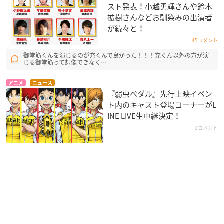
スト発表！小越勇輝さんや鈴木
拡樹さんなどお馴染みの出演者
が続々と！
45コメント
御堂筋くんを演じるのが充くんで良かった！！！充くん以外の方が演
じる御堂筋って想像できなく…
アニメ
ニュース
『弱虫ペダル』先行上映イベン
ト内のキャスト登場コーナーがL
INE LIVE生中継決定！
2コメント