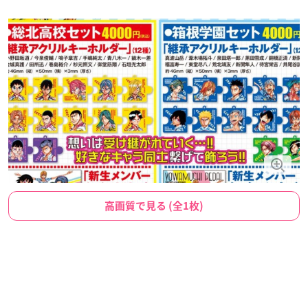
高画質で見る (全1枚)