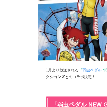
1月より放送される
『
弱虫ペダル
NE
クションズ
とのコラボ決定！
「弱虫ペダル NEW G