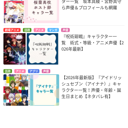
ター一覧 坂本真綾・宮野真守
ら声優＆プロフィールも網羅
劇場アニメ
話題
アニメ
マンガ
声優
『呪術廻戦』キャラクター一
覧 術式・等級・アニメ声優【2
026年最新】
話題
アニメ
アプリ
声優
【2026年最新版】『アイドリッ
シュセブン（アイナナ）』キャ
ラクター一覧！声優・年齢・誕
生日まとめ【ネタバレ有】