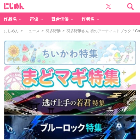
に
じ
め
ん
作品名
声優
舞台俳優
作者名
にじめん
>
ニュース
>
羽多野渉
> 羽多野渉さん 初のアーティストブック「Gr