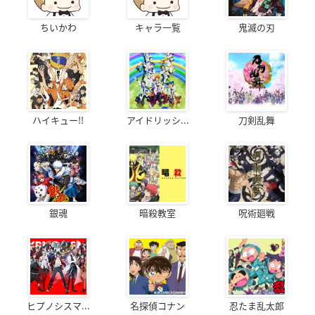
ちいかわ
キャラ一覧
鬼滅の刃
ハイキュー!!
アイドリッシ...
刀剣乱舞
銀魂
暗殺教室
呪術廻戦
ヒプノシスマ...
名探偵コナン
忍たま乱太郎