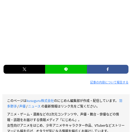
記事の内容について報告する
このページは
kusuguru株式会社
のにじめん編集部が作成・配信しています。
羽
多野渉
/
声優
/
ニュース
の最新情報はリンク先をご覧ください。
アニメ・ゲーム・漫画などの2次元コンテンツや、声優・舞台・俳優などの情
報・話題をお届けする情報メディア「にじめん」。
女性向けアニメをはじめ、少年アニメやキャラクター作品、VTuberなどストリー
マーにも幅を広げ、オタクが気になる情報を幅広くお届けしています。