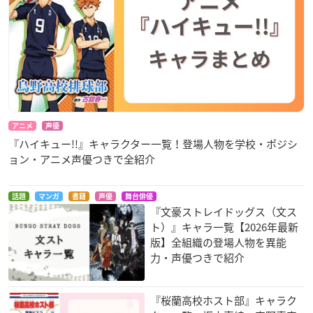
アニメ
声優
『ハイキュー!!』キャラクター一覧！登場人物を学校・ポジシ
ョン・アニメ声優つきで全紹介
話題
マンガ
書籍
声優
舞台俳優
『文豪ストレイドッグス（文ス
ト）』キャラ一覧【2026年最新
版】全組織の登場人物を異能
力・声優つきで紹介
『桜蘭高校ホスト部』キャラク