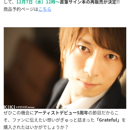
して、
12月7日（水）12時〜
直筆サイン本の再販売が決定!!
商品予約ページは
こちら
ぜひこの機会に
の節目だからこ
アーティストデビュー5周年
そ、ファンに伝えたい想いがぎゅっと詰まった
を
「Grateful」
購入されたはいかがでしょうか？