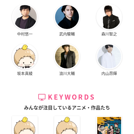
中村悠一
武内駿輔
森川智之
坂本真綾
浪川大輔
内山昂輝
KEYWORDS
みんなが注目しているアニメ・作品たち