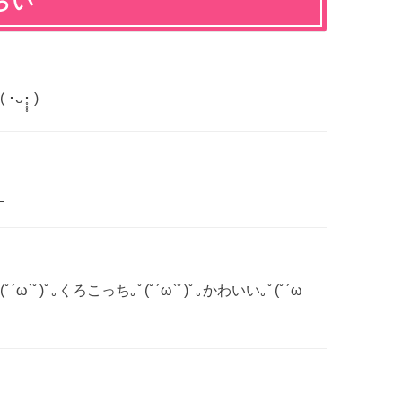
らい
̥̥ )
_
ﾟ)ﾟ｡くろこっち｡ﾟ(ﾟ´ω`ﾟ)ﾟ｡かわいい｡ﾟ(ﾟ´ω