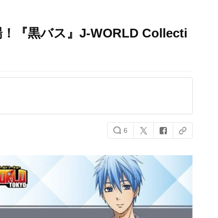
バス』J-WORLD Collecti
6