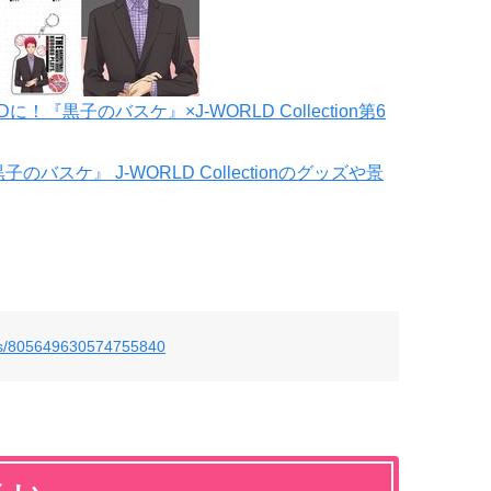
『黒子のバスケ』×J-WORLD Collection第6
子のバスケ』 J-WORLD Collectionのグッズや景
atus/805649630574755840