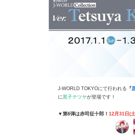
J-WORLD TOKYOにて行われる
『
に
黒子テツヤ
が登場です！
▼第6弾は赤司征十郎！
12月31日