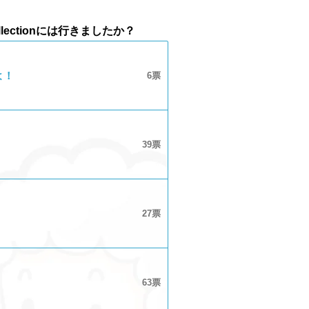
lection​には行きましたか？
よ！
6
39
27
63