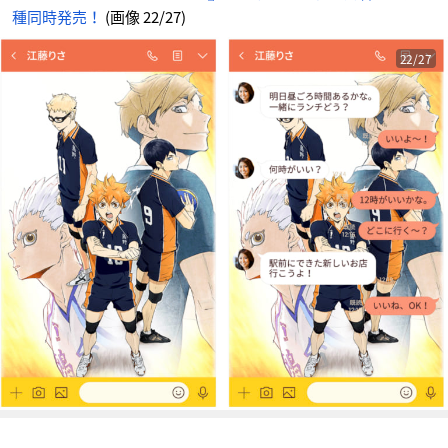
情
種同時発売！
(画像 22/27)
報
サ
イ
ト
に
22/27
じ
め
ん