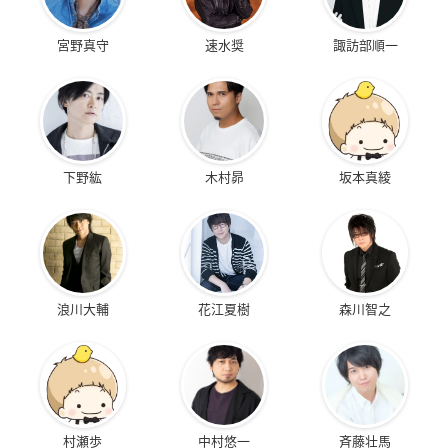
宮野真守
速水奨
諏訪部順一
下野紘
木村昴
坂本真綾
浪川大輔
花江夏樹
森川智之
村瀬歩
中村悠一
斉藤壮馬