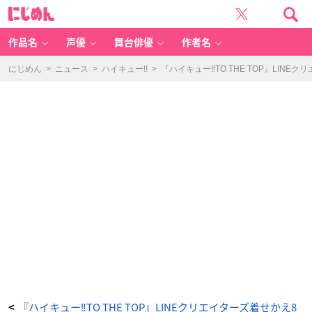
『ハ
に
イ
じ
キ
め
ュ
ん
ー‼︎
T
作品名
声優
舞台俳優
作者名
O
T
H
E
にじめん
>
ニュース
>
ハイキュー!!
>
『ハイキュー‼︎TO THE TOP』LIN
T
O
P』
LI
N
E
ク
リ
エ
イ
タ
ー
ズ
着
せ
か
え
8
種
同
時
発
売！
_
2
2
番
目
の
画
像
-
ア
ニ
『ハイキュー‼︎TO THE TOP』LINEクリエイターズ着せかえ8
<
メ