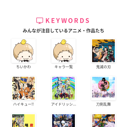
KEYWORDS
みんなが注目しているアニメ・作品たち
ちいかわ
キャラ一覧
鬼滅の刃
ハイキュー!!
アイドリッシ...
刀剣乱舞