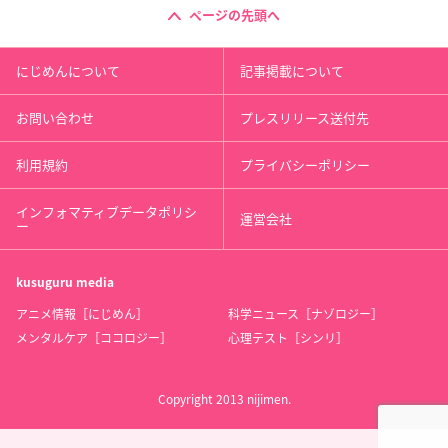
ページの先頭へ
にじめんについて
記事掲載について
お問い合わせ
プレスリリース送付先
利用規約
プライバシーポリシー
インフォマティブデータポリシ
運営会社
ー
kusuguru
media
アニメ情報［にじめん］
科学ニュース［ナゾロジー］
メンタルケア［ココロジー］
心理テスト［シンリ］
Copyright 2013 nijimen.