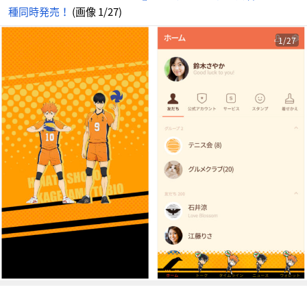
報
種同時発売！
(画像 1/27)
サ
イ
ト
に
じ
1/27
め
ん