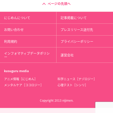
ページの先頭へ
にじめんについて
記事掲載について
お問い合わせ
プレスリリース送付先
利用規約
プライバシーポリシー
インフォマティブデータポリシ
運営会社
ー
kusuguru
media
アニメ情報［にじめん］
科学ニュース［ナゾロジー］
メンタルケア［ココロジー］
心理テスト［シンリ］
Copyright 2013 nijimen.