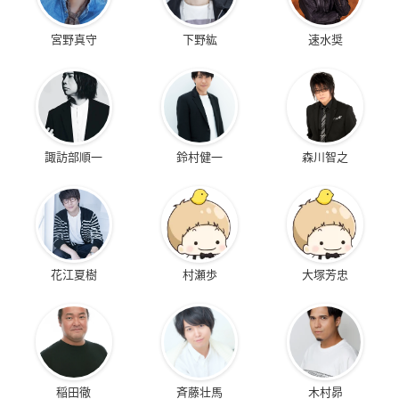
宮野真守
下野紘
速水奨
諏訪部順一
鈴村健一
森川智之
花江夏樹
村瀬歩
大塚芳忠
稲田徹
斉藤壮馬
木村昴