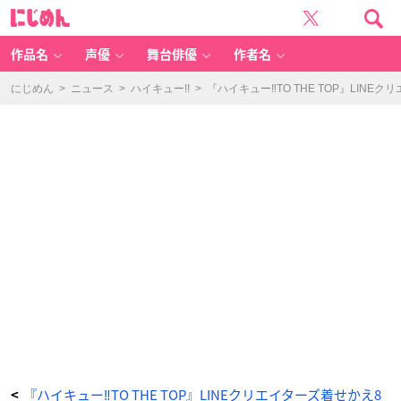
『ハ
に
イ
じ
キ
め
ュ
ん
ー‼︎
T
作品名
声優
舞台俳優
作者名
O
T
H
E
にじめん
>
ニュース
>
ハイキュー!!
>
『ハイキュー‼︎TO THE TOP』LIN
T
O
P』
LI
N
E
ク
リ
エ
イ
タ
ー
ズ
着
せ
か
え
8
種
同
時
発
売！
_
1
番
目
の
画
像
-
ア
ニ
メ
『ハイキュー‼︎TO THE TOP』LINEクリエイターズ着せかえ8
<
情