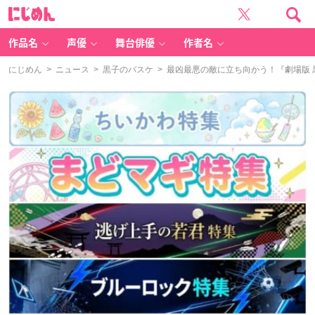
に
じ
め
ん
作品名
声優
舞台俳優
作者名
にじめん
>
ニュース
>
黒子のバスケ
> 最凶最悪の敵に立ち向かう！『劇場版 黒