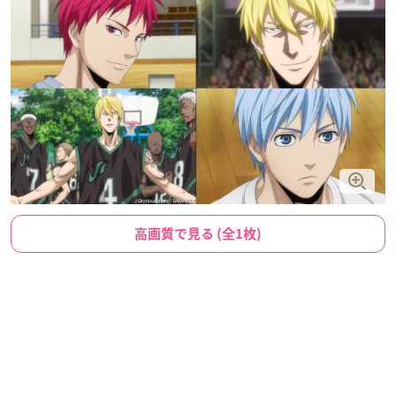
高画質で見る (全1枚)