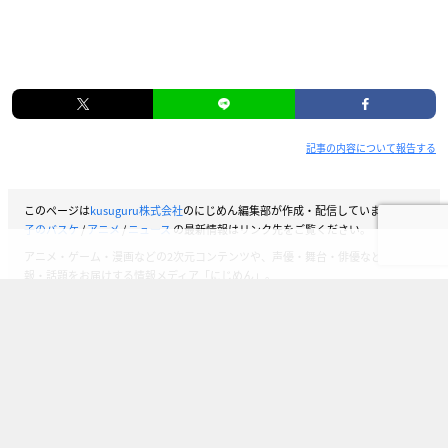
記事の内容について報告する
このページは
kusuguru株式会社
のにじめん編集部が作成・配信しています。
黒
子のバスケ
/
アニメ
/
ニュース
の最新情報はリンク先をご覧ください。
アニメ・ゲーム・漫画などの2次元コンテンツや、声優・舞台・俳優などの情
報・話題をお届けする情報メディア「にじめん」。
女性向けアニメをはじめ、少年アニメやキャラクター作品、VTuberなどストリー
マーにも幅を広げ、オタクが気になる情報を幅広くお届けしています。
さらに、アンケート・ランキング・オタ活（推し活）お役立ち情報など、女性オ
タクがワクワク楽しめるようなコンテンツも発信しています。