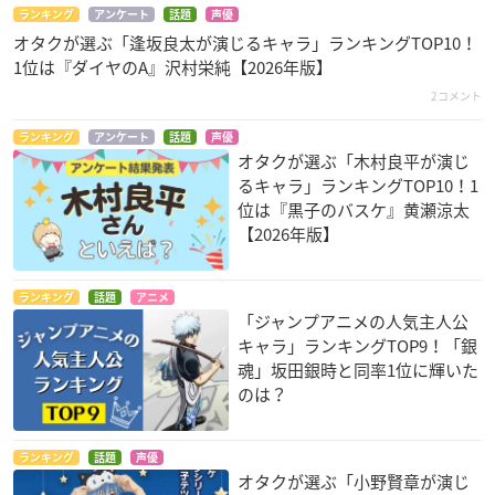
ランキング
アンケート
話題
声優
オタクが選ぶ「逢坂良太が演じるキャラ」ランキングTOP10！
1位は『ダイヤのA』沢村栄純【2026年版】
2コメント
ランキング
アンケート
話題
声優
オタクが選ぶ「木村良平が演じ
るキャラ」ランキングTOP10！1
位は『黒子のバスケ』黄瀬涼太
【2026年版】
ランキング
話題
アニメ
「ジャンプアニメの人気主人公
キャラ」ランキングTOP9！「銀
魂」坂田銀時と同率1位に輝いた
のは？
ランキング
話題
声優
オタクが選ぶ「小野賢章が演じ