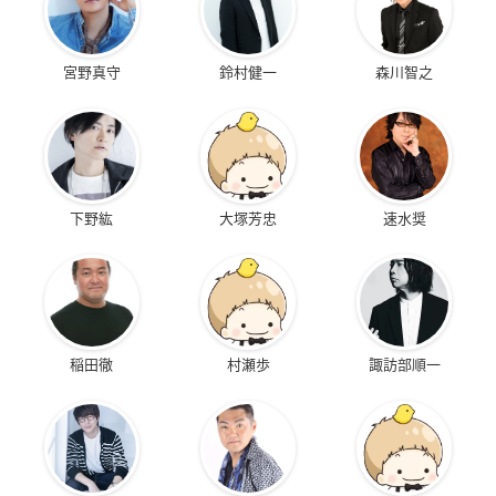
宮野真守
鈴村健一
森川智之
下野紘
大塚芳忠
速水奨
稲田徹
村瀬歩
諏訪部順一