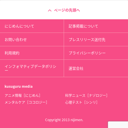
ページの先頭へ
にじめんについて
記事掲載について
お問い合わせ
プレスリリース送付先
利用規約
プライバシーポリシー
インフォマティブデータポリシ
運営会社
ー
kusuguru
media
アニメ情報［にじめん］
科学ニュース［ナゾロジー］
メンタルケア［ココロジー］
心理テスト［シンリ］
Copyright 2013 nijimen.