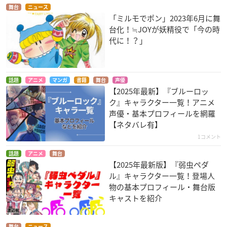
舞台
ニュース
「ミルモでポン」2023年6月に舞
台化！≒JOYが妖精役で「今の時
代に！？」
話題
アニメ
マンガ
書籍
舞台
声優
【2025年最新】『ブルーロッ
ク』キャラクター一覧！アニメ
声優・基本プロフィールを網羅
【ネタバレ有】
1コメント
話題
アニメ
舞台
【2025年最新版】『弱虫ペダ
ル』キャラクター一覧！登場人
物の基本プロフィール・舞台版
キャストを紹介
舞台
ニュース