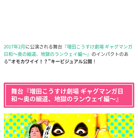
2017年2月
に公演される舞台
『増田こうすけ劇場 ギャグマンガ
日和〜奥の細道、地獄のランウェイ編〜』
のインパクトのあ
る
！
“オモカワイイ！？”キービジュアル公開
舞台『増田こうすけ劇場 ギャグマンガ日
和〜奥の細道、地獄のランウェイ編〜』