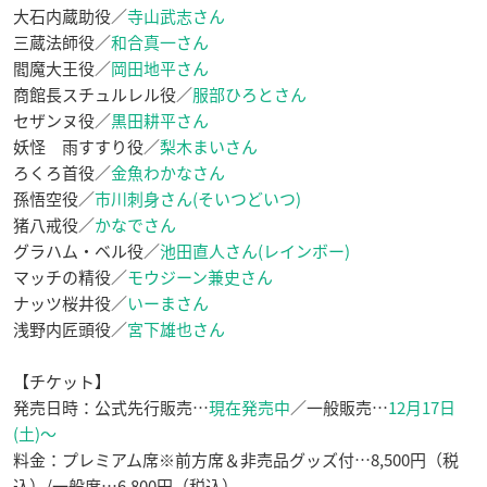
大石内蔵助役／
寺山武志さん
三蔵法師役／
和合真一さん
閻魔大王役／
岡田地平さん
商館長スチュルレル役／
服部ひろとさん
セザンヌ役／
黒田耕平さん
妖怪 雨すすり役／
梨木まいさん
ろくろ首役／
金魚わかなさん
孫悟空役／
市川刺身さん(そいつどいつ)
猪八戒役／
かなでさん
グラハム・ベル役／
池田直人さん(レインボー)
マッチの精役／
モウジーン兼史さん
ナッツ桜井役／
いーまさん
浅野内匠頭役／
宮下雄也さん
【チケット】
発売日時：公式先行販売…
現在発売中
／一般販売…
12月17日
(土)〜
料金：プレミアム席※前方席＆非売品グッズ付…8,500円（税
込）/一般席…6,800円（税込）