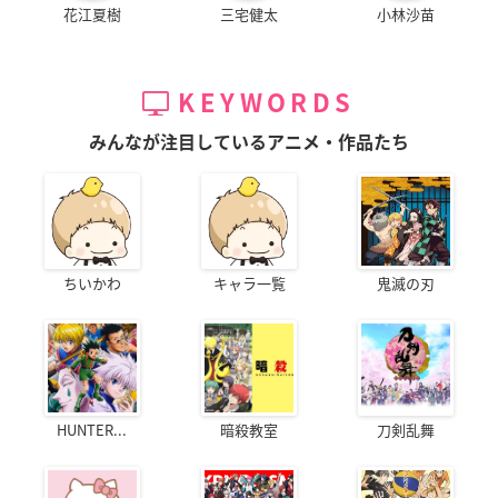
花江夏樹
三宅健太
小林沙苗
KEYWORDS
みんなが注目しているアニメ・作品たち
ちいかわ
キャラ一覧
鬼滅の刃
HUNTER...
暗殺教室
刀剣乱舞