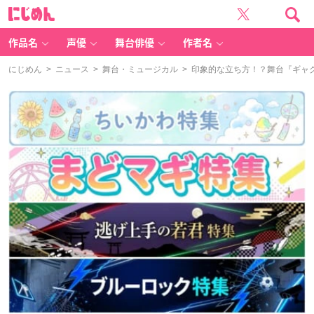
に
じ
め
ん
作品名
声優
舞台俳優
作者名
にじめん
>
ニュース
>
舞台・ミュージカル
> 印象的な立ち方！？舞台『ギャ