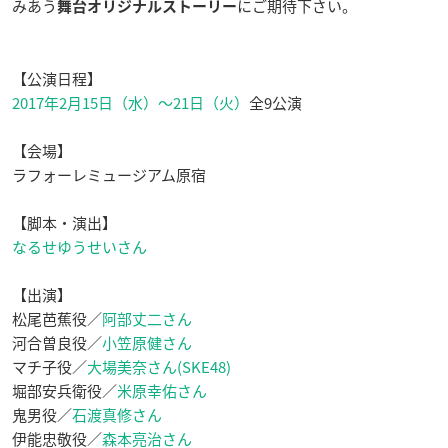
みあう
にご期待下さい。
舞台オリジナルストーリー
【公演日程】
2017年2月15日（水）〜21日（火）
全9公演
【会場】
ラフォーレミュージアム原宿
【脚本・演出】
なるせゆうせいさん
【出演】
松尾芭蕉役／
阿部丈二さん
河合曽良役／
小笠原健さん
マチ子役／
大場美奈さん(SKE48)
堀部安兵衛役／
米原幸佑さん
鬼男役／
石渡真修さん
伊能忠敬役／
森本亮治さん