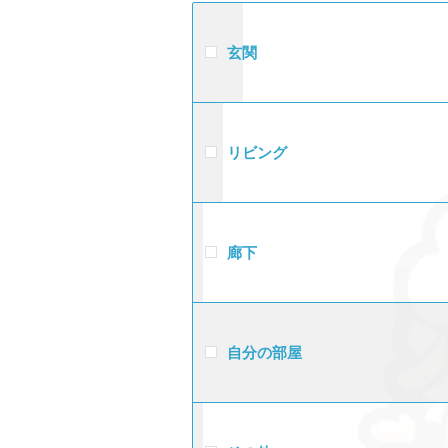
玄関
リビング
廊下
自分の部屋