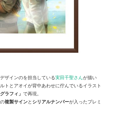
デザインのを担当している
実田千聖さん
が描い
ルトとアオイが背中あわせに佇んでいるイラスト
グラフィ」
で再現。
の
複製サイン
と
シリアルナンバー
が入ったプレミ