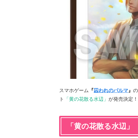
スマホゲーム
『
囚われのパルマ
』
の
ト
「黄の花散る水辺」
が発売決定！
「黄の花散る水辺」