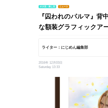
オタ活・推し活
ニュース
『囚われのパルマ』背
な額装グラフィックア
ライター：にじめん編集部
2016年 12月03日
Saturday 13:33