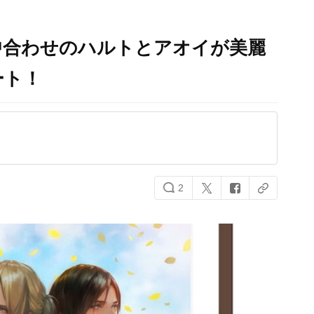
中合わせのハルトとアオイが美麗
ート！
2