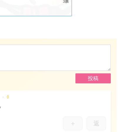
3
0
ｗ
＋
返