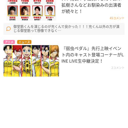
拡樹さんなどお馴染みの出演者
が続々と！
45コメント
御堂筋くんを演じるのが充くんで良かった！！！充くん以外の方が演
じる御堂筋って想像できなく…
アニメ
ニュース
『弱虫ペダル』先行上映イベン
ト内のキャスト登場コーナーがL
INE LIVE生中継決定！
2コメント