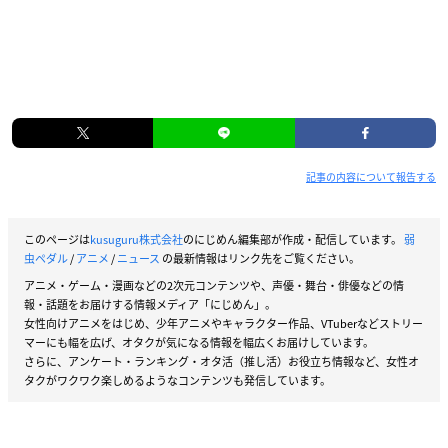
記事の内容について報告する
このページは
kusuguru株式会社
のにじめん編集部が作成・配信しています。
弱
虫ペダル
/
アニメ
/
ニュース
の最新情報はリンク先をご覧ください。
アニメ・ゲーム・漫画などの2次元コンテンツや、声優・舞台・俳優などの情
報・話題をお届けする情報メディア「にじめん」。
女性向けアニメをはじめ、少年アニメやキャラクター作品、VTuberなどストリー
マーにも幅を広げ、オタクが気になる情報を幅広くお届けしています。
さらに、アンケート・ランキング・オタ活（推し活）お役立ち情報など、女性オ
タクがワクワク楽しめるようなコンテンツも発信しています。