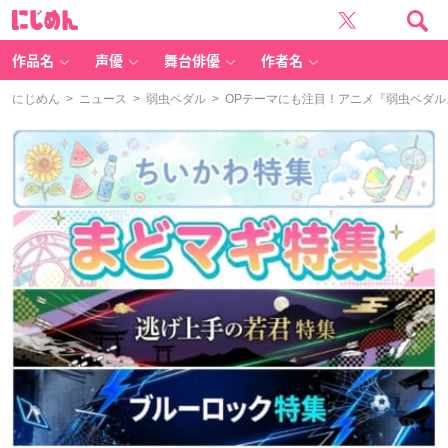
に
じ
め
ん
作品名
声優
舞台俳優
作者名
にじめん
>
ニュース
>
弱虫ペダル
> OPテーマにも注目！アニメ『弱虫ペダル