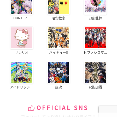
HUNTER...
暗殺教室
刀剣乱舞
サンリオ
ハイキュー!!
ヒプノシスマ...
アイドリッシ...
銀魂
呪術廻戦
OFFICIAL SNS