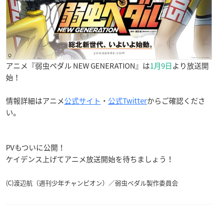
アニメ『弱虫ペダル NEW GENERATION』は
1月9日
より放送開
始！
情報詳細はアニメ
公式サイト
・
公式Twitter
からご確認くださ
い。
PVもついに公開！
ケイデンス上げてアニメ放送開始を待ちましょう！
(C)渡辺航（週刊少年チャンピオン）／弱虫ペダル製作委員会