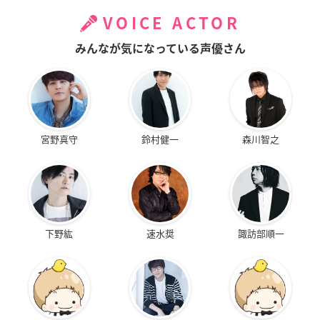
VOICE ACTOR
みんなが気になっている声優さん
宮野真守
鈴村健一
森川智之
下野紘
速水奨
諏訪部順一