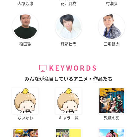
大塚芳忠
花江夏樹
村瀬歩
稲田徹
斉藤壮馬
三宅健太
KEYWORDS
みんなが注目しているアニメ・作品たち
ちいかわ
キャラ一覧
鬼滅の刃