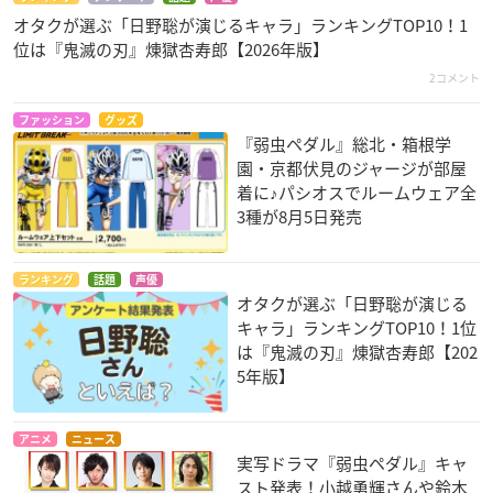
オタクが選ぶ「日野聡が演じるキャラ」ランキングTOP10！1
位は『鬼滅の刃』煉󠄁獄杏寿郎【2026年版】
2コメント
ファッション
グッズ
『弱虫ペダル』総北・箱根学
園・京都伏見のジャージが部屋
着に♪パシオスでルームウェア全
3種が8月5日発売
ランキング
話題
声優
オタクが選ぶ「日野聡が演じる
キャラ」ランキングTOP10！1位
は『鬼滅の刃』煉󠄁獄杏寿郎【202
5年版】
アニメ
ニュース
実写ドラマ『弱虫ペダル』キャ
スト発表！小越勇輝さんや鈴木