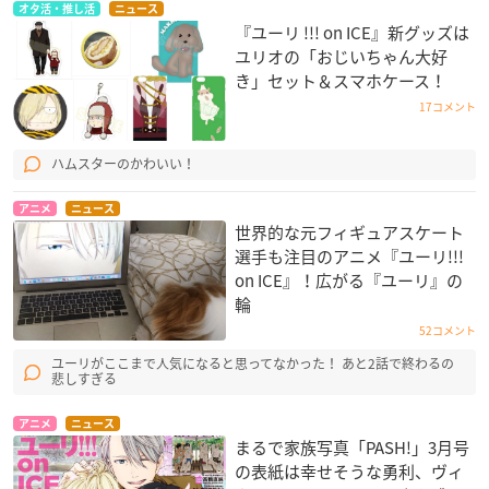
オタ活・推し活
ニュース
『ユーリ !!! on ICE』新グッズは
ユリオの「おじいちゃん大好
き」セット＆スマホケース！
17コメント
ハムスターのかわいい！
アニメ
ニュース
世界的な元フィギュアスケート
選手も注目のアニメ『ユーリ!!!
on ICE』！広がる『ユーリ』の
輪
52コメント
ユーリがここまで人気になると思ってなかった！ あと2話で終わるの
悲しすぎる
アニメ
ニュース
まるで家族写真「PASH!」3月号
の表紙は幸せそうな勇利、ヴィ