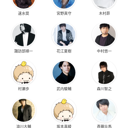
速水奨
宮野真守
木村昴
諏訪部順一
花江夏樹
中村悠一
村瀬歩
武内駿輔
森川智之
浪川大輔
坂本真綾
斉藤壮馬