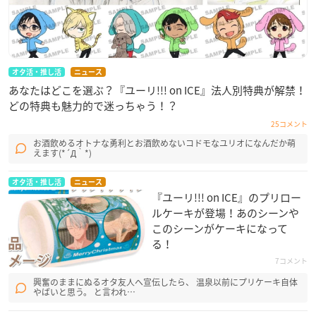
オタ活・推し活
ニュース
あなたはどこを選ぶ？『ユーリ!!! on ICE』法人別特典が解禁！
どの特典も魅力的で迷っちゃう！？
25コメント
お酒飲めるオトナな勇利とお酒飲めないコドモなユリオになんだか萌
えます(*´Д｀*)
オタ活・推し活
ニュース
『ユーリ!!! on ICE』のプリロー
ルケーキが登場！あのシーンや
このシーンがケーキになって
る！
7コメント
興奮のままにぬるオタ友人へ宣伝したら、 温泉以前にプリケーキ自体
やばいと思う。 と言われ…