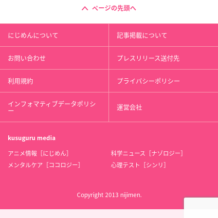
ページの先頭へ
にじめんについて
記事掲載について
お問い合わせ
プレスリリース送付先
利用規約
プライバシーポリシー
インフォマティブデータポリシ
運営会社
ー
kusuguru
media
アニメ情報［にじめん］
科学ニュース［ナゾロジー］
メンタルケア［ココロジー］
心理テスト［シンリ］
Copyright 2013 nijimen.