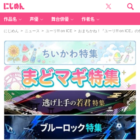
に
じ
め
ん
作品名
声優
舞台俳優
作者名
にじめん
>
ニュース
>
ユーリ!!! on ICE
> おまちかね！『ユーリ!!! on I