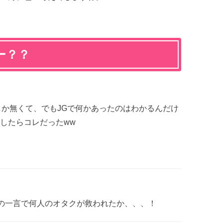
ー？？
しか無くて、でもJGで何かあったのはわかるんだけ
したらコレだったww
):_その一言で何人のオタクが救われたか、、、！