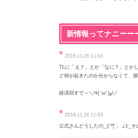
新情報ってナニーー
2016.11.26 11:43
TLに「え？」とか「なに？」とか
ど何が起きたのか分からなくて、探
経済回すで～＼\٩( ‘ω’ )و/／
2016.11.26 11:43
公式さんどうしたの_:(´ཀ`」 ∠