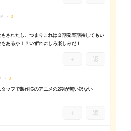
PM
0
化もされたし、つまりこれは２期発表期待してもい
性もあるか！？いずれにしろ楽しみだ！
＋
返
M
0
タッフで製作IGのアニメの2期が無い訳ない
＋
返