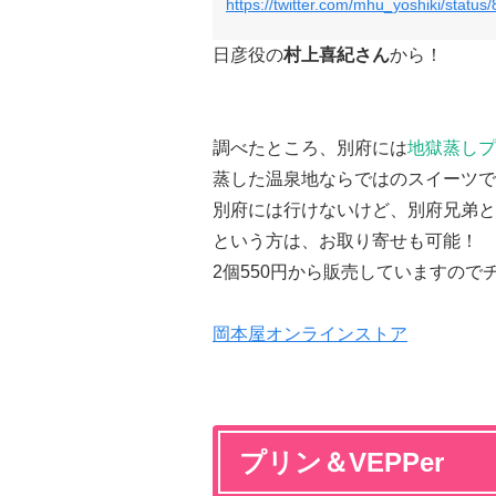
https://twitter.com/mhu_yoshiki/stat
日彦役の
村上喜紀さん
から！
調べたところ、別府には
地獄蒸しプ
蒸した温泉地ならではのスイーツで
別府には行けないけど、別府兄弟と
という方は、お取り寄せも可能！
2個550円から販売していますの
岡本屋オンラインストア
プリン＆VEPPer