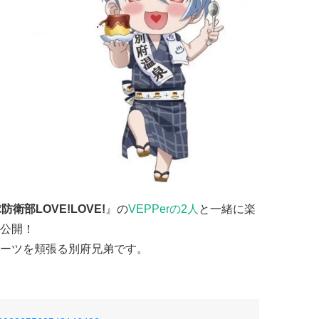
衛部LOVE!LOVE!
』の
VEPPerの2人
と一緒に楽
公開！
ーツを頬張る別府兄弟です。