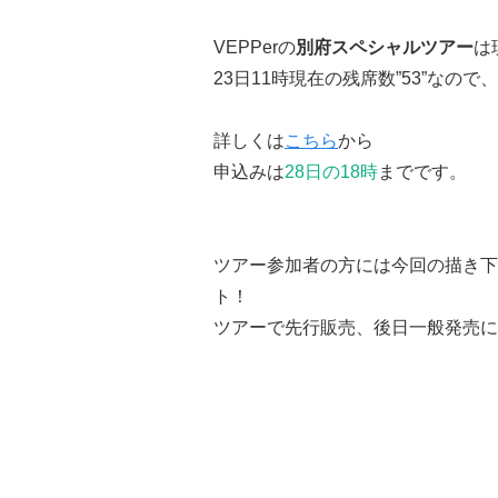
VEPPerの
別府スペシャルツアー
は
23日11時現在の残席数”53”なの
詳しくは
こちら
から
申込みは
28日の18時
までです。
ツアー参加者の方には今回の描き下
ト！
ツアーで先行販売、後日一般発売に