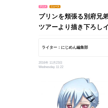
アニメ
ニュース
プリンを頬張る別府兄弟！
ツアーより描き下ろし
ライター：にじめん編集部
2016年 11月23日
Wednesday 11:22