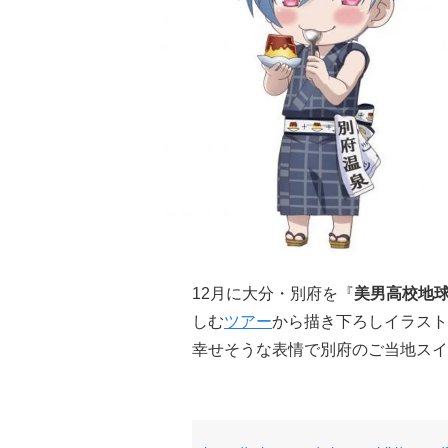
12月に大分・別府を『
美男高校地球防
しむ
ツアー
から描き下ろしイラスト
幸せそうな表情で別府のご当地スイ