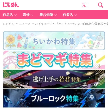
に
じ
め
ん
作品名
声優
舞台俳優
作者名
にじめん
>
ニュース
>
ハイキュー!!
> 『ハイキュー!!』より白鳥沢学園高校