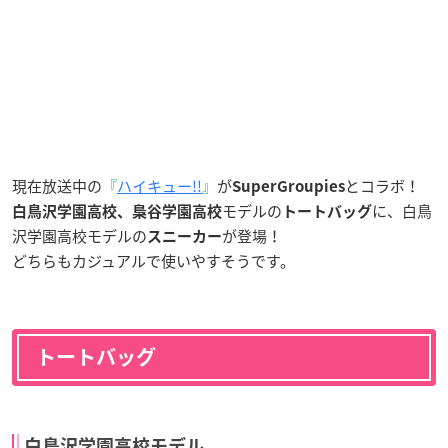
現在放送中の
『
ハイキュー!!
』
が
とコラボ！
SuperGroupies
モデルの
に、白鳥
白鳥沢学園高校、梟谷学園高校
トートバッグ
沢学園高校モデルの
が登場！
スニーカー
どちらもカジュアルで使いやすそうです。
トートバッグ
白鳥沢学園高校モデル