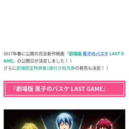
2017年春に公開の完全新作映画
『劇場版
黒子のバスケ
LAST G
の公開日が決定しました！！
AME』
さらに
劇場限定特典第1弾付き前売券
の発売も決定！！
『劇場版 黒子のバスケ LAST GAME』