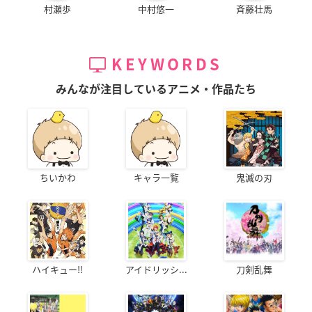
村瀬歩
中村悠一
斉藤壮馬
KEYWORDS
みんなが注目しているアニメ・作品たち
ちいかわ
キャラ一覧
鬼滅の刃
ハイキュー!!
アイドリッシ...
刀剣乱舞