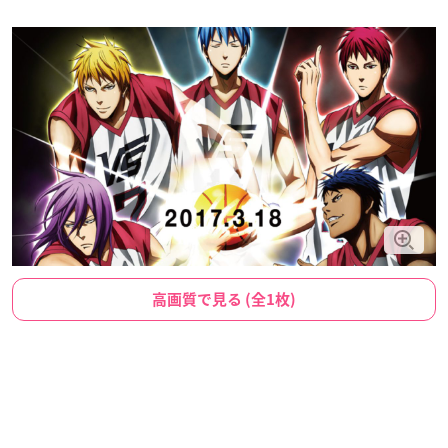
高画質で見る (全1枚)