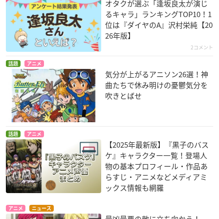
オタクが選ぶ「逢坂良太が演じ
るキャラ」ランキングTOP10！1
位は『ダイヤのA』沢村栄純【20
26年版】
2コメント
話題
アニメ
気分が上がるアニソン26選！神
曲たちで休み明けの憂鬱気分を
吹きとばせ
話題
アニメ
【2025年最新版】『黒子のバス
ケ』キャラクター一覧！登場人
物の基本プロフィール・作品あ
らすじ・アニメなどメディアミ
ックス情報も網羅
アニメ
ニュース