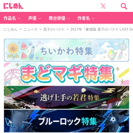
に
じ
め
ん
作品名
声優
舞台俳優
作者名
にじめん
>
ニュース
>
黒子のバスケ
> 2017年『劇場版 黒子のバスケ LA