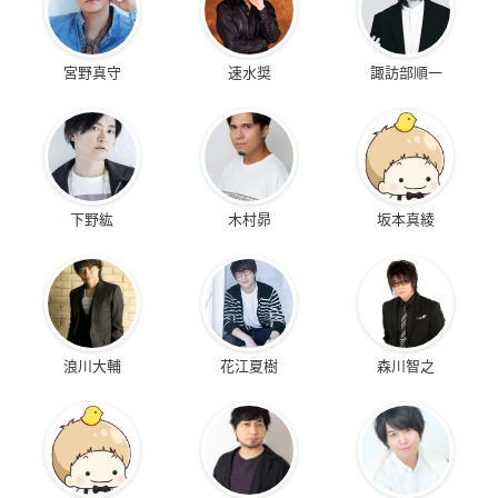
宮野真守
速水奨
諏訪部順一
下野紘
木村昴
坂本真綾
浪川大輔
花江夏樹
森川智之