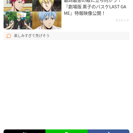
最凶最悪の敵に立ち向かう！
『劇場版 黒子のバスケLAST GA
ME』特報映像公開！
9コメント
楽しみすぎて禿げそう