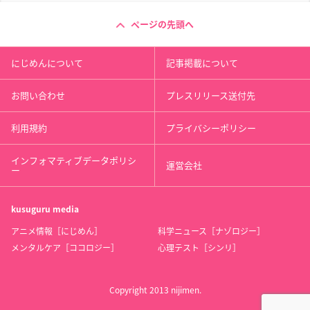
ページの先頭へ
にじめんについて
記事掲載について
お問い合わせ
プレスリリース送付先
利用規約
プライバシーポリシー
インフォマティブデータポリシ
運営会社
ー
kusuguru
media
アニメ情報［にじめん］
科学ニュース［ナゾロジー］
メンタルケア［ココロジー］
心理テスト［シンリ］
Copyright 2013 nijimen.