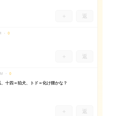
＋
返
M
0
＋
返
PM
0
狐、十四＝狛犬、トド＝化け狸かな？
。
＋
返