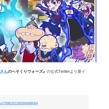
さん
のへそくりウォーズ』
の公式Twitterより新イ
atus/799826158598488064