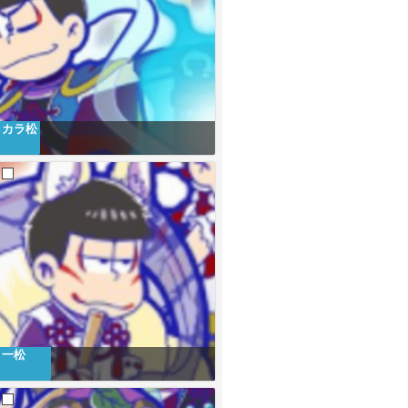
カラ松
一松