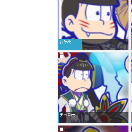
おそ松
チョロ松