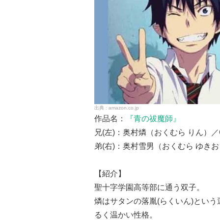
amazon.co.jp
作品名：
『青の祓魔師』
兄(左)：奥村燐（おくむら りん）
弟(右)：奥村雪男（おくむら ゆき
【紹介】
聖十字学園高等部に通う双子。
燐はサタンの落胤(らくいん)とい
るく温かい性格。