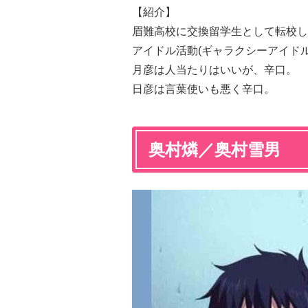
【紹介】
眉難高校に交換留学生として転校し
アイドル活動(ギャラクシーアイドル
月彦は人当たりはいいが、辛口。
日彦は言葉使いも悪く辛口。
奥村燐／奥村雪男