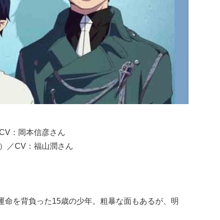
／CV：岡本信彦さん
お）／CV：福山潤さん
う運命を背負った15歳の少年。粗暴な面もあるが、明