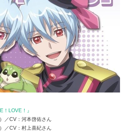
E！LOVE！
』
こ）／CV：河本啓佑さん
こ）／CV：村上喜紀さん