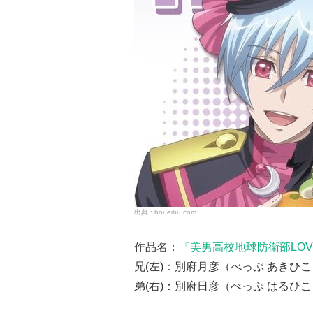
boueibu.com
作品名：
『
美男高校地球防衛部LOV
兄(左)：別府月彦（べっぷ あきひ
弟(右)：別府日彦（べっぷ はるひ