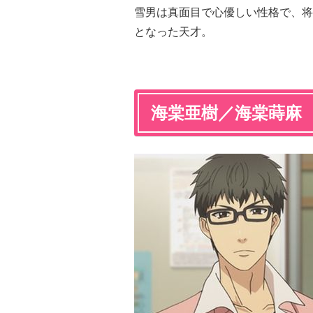
雪男は真面目で心優しい性格で、将
となった天才。
海棠亜樹／海棠蒔麻