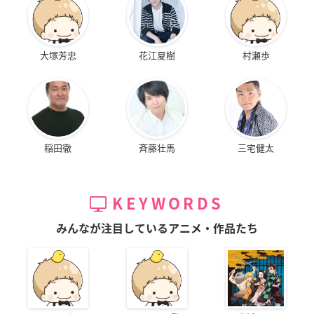
大塚芳忠
花江夏樹
村瀬歩
稲田徹
斉藤壮馬
三宅健太
KEYWORDS
みんなが注目しているアニメ・作品たち