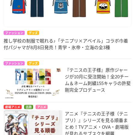
ファッション
グッズ
推し学校の制服で眠れる♪「テニプリ×アベイル」コラボ巾着
付パジャマが8月8日発売！青学・氷帝・立海の全3種
ファッション
グッズ
『テニスの王子様』原作ジャー
ジが10月に受注開始！全20チー
ム＆ネーム刺繍155キャラの許斐
剛完全プロデュース
劇場アニメ
話題
アニメ
アニメ『テニスの王子様（テニ
プリ）』シリーズを見る順番ま
とめ！TVアニメ・OVA・劇場版
が見れるサブスクを網羅