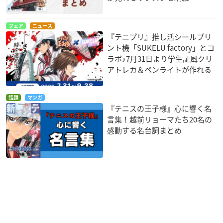
フェア
ニュース
『テニプリ』推し活シールプリ
ント機「SUKELU factory」とコ
ラボ♪7月31日より学生証風クリ
アトレカ＆ペンライトが作れる
話題
マンガ
『テニスの王子様』心に響く名
言集！越前リョーマたち20名の
感動する名台詞まとめ