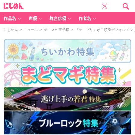
に
じ
め
ん
作品名
声優
舞台俳優
作者名
にじめん
>
ニュース
>
テニスの王子様
> 『テニプリ』が二頭身デフォルメシ