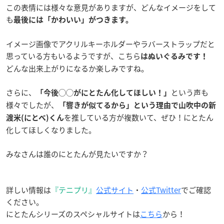
この表情には様々な意見がありますが、どんなイメージをして
も
最後には「かわいい」がつきます。
イメージ画像でアクリルキーホルダーやラバーストラップだと
思っている方もいるようですが、こちら
はぬいぐるみです！
どんな出来上がりになるか楽しみですね。
さらに、
という声も
「今後◯◯がにとたん化してほしい！」
様々でしたが、
「響きが似てるから」という理由で山吹中の新
を推している方が複数いて、ぜひ！にとたん
渡米(にとべ)くん
化してほしくなりました。
みなさんは誰のにとたんが見たいですか？
詳しい情報は
『テニプリ』
公式サイト
・
公式Twitter
でご確認
ください。
にとたんシリーズのスペシャルサイトは
こちら
から！