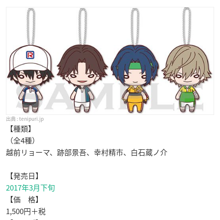
tenipuri.jp
【種類】
（全4種）
越前リョーマ、跡部景吾、幸村精市、白石蔵ノ介
【発売日】
2017年3月下旬
【価 格】
1,500円＋税