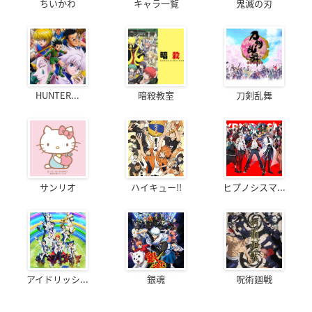
ちいかわ
キャラ一覧
鬼滅の刃
HUNTER...
暗殺教室
刀剣乱舞
サンリオ
ハイキュー!!
ヒプノシスマ...
アイドリッシ...
銀魂
呪術廻戦