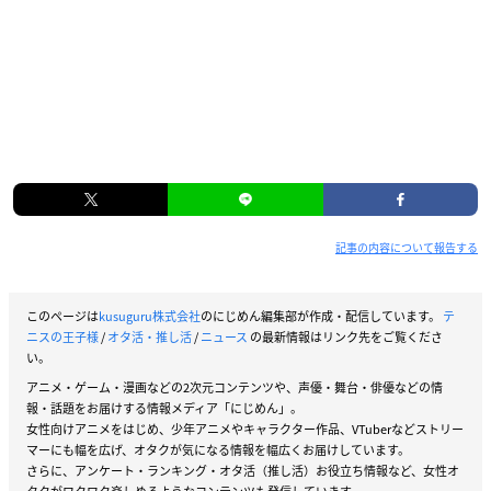
記事の内容について報告する
このページは
kusuguru株式会社
のにじめん編集部が作成・配信しています。
テ
ニスの王子様
/
オタ活・推し活
/
ニュース
の最新情報はリンク先をご覧くださ
い。
アニメ・ゲーム・漫画などの2次元コンテンツや、声優・舞台・俳優などの情
報・話題をお届けする情報メディア「にじめん」。
女性向けアニメをはじめ、少年アニメやキャラクター作品、VTuberなどストリー
マーにも幅を広げ、オタクが気になる情報を幅広くお届けしています。
さらに、アンケート・ランキング・オタ活（推し活）お役立ち情報など、女性オ