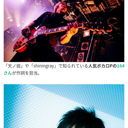
「天ノ弱」や「shiningray」で知られている
人気ボカロPの
164
が作詞を担当。
さん