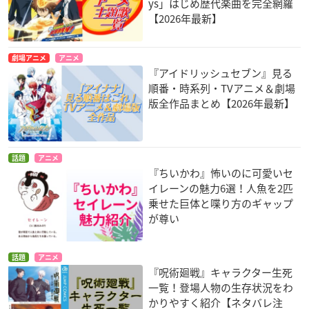
ys」はじめ歴代楽曲を完全網羅
【2026年最新】
劇場アニメ
アニメ
『アイドリッシュセブン』見る
順番・時系列・TVアニメ＆劇場
版全作品まとめ【2026年最新】
話題
アニメ
『ちいかわ』怖いのに可愛いセ
イレーンの魅力6選！人魚を2匹
乗せた巨体と喋り方のギャップ
が尊い
話題
アニメ
『呪術廻戦』キャラクター生死
一覧！登場人物の生存状況をわ
かりやすく紹介【ネタバレ注