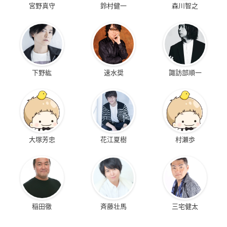
宮野真守
鈴村健一
森川智之
下野紘
速水奨
諏訪部順一
大塚芳忠
花江夏樹
村瀬歩
稲田徹
斉藤壮馬
三宅健太