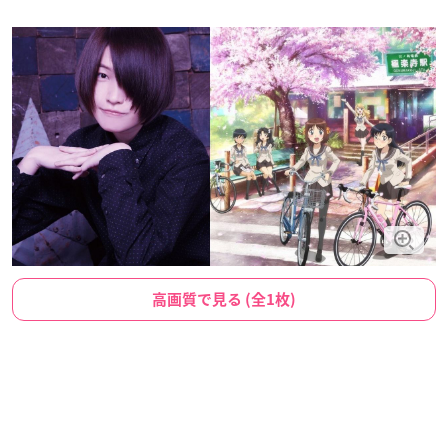
高画質で見る (全1枚)