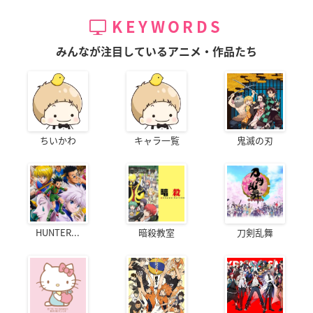
KEYWORDS
みんなが注目しているアニメ・作品たち
ちいかわ
キャラ一覧
鬼滅の刃
HUNTER...
暗殺教室
刀剣乱舞