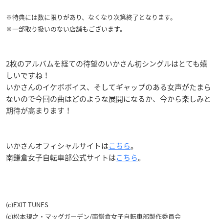
※特典には数に限りがあり、なくなり次第終了となります。
※一部取り扱いのない店舗もございます。
2枚のアルバムを経ての待望のいかさん初シングルはとても嬉
しいですね！
いかさんのイケボボイス、そしてギャップのある女声がたまら
ないので今回の曲はどのような展開になるか、今から楽しみと
期待が高まります！
いかさんオフィシャルサイトは
こちら
。
南鎌倉女子自転車部公式サイトは
こちら
。
(c)EXIT TUNES
(c)松本規之・マッグガーデン/南鎌倉女子自転車部製作委員会