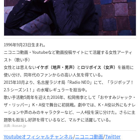
1996年9月23日生まれ。
ニコニコ動画・Youtubeなど動画投稿サイトにて活躍する女性アーティ
スト（歌い手）
女性とは思えない
と
を器用に
イケボ（地声・男声）
ロリボイス（女声）
使い分け、同年代のファンからの高い人気を得ている。
2015年10月より、名古屋ラジオ局「Radio NEO」にて、「ラジポップ！
2.5 シーズン1！」の水曜レギュラーを担当中。
歌い手活動5周年を迎えた2016年、松岡侑李として「おやすみジャック・
ザ・リッパー」K・A役で舞台に初挑戦。劇中では、K・A役以外にもナレ
ーションや声のみのキャラクターなど、一人4役を演じ分けた。さらに主
題歌も担当し好評を得ているなど、マルチに活躍している。
ikasan.jp
Youtubeオフィシャルチャンネル
/
ニコニコ動画
/
Twitter