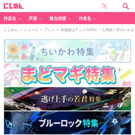
に
じ
め
ん
作品名
声優
舞台俳優
作者名
にじめん
>
ニュース
>
アニメ
> 表題曲はアニメのEDに！人気歌い手のいか