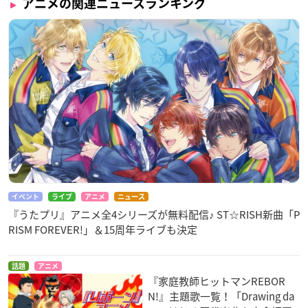
アニメの関連ニュースランキング
イベント
ライブ
アニメ
ニュース
『うたプリ』アニメ全4シリーズが無料配信♪ ST☆RISH新曲「P
RISM FOREVER!」＆15周年ライブも決定
話題
アニメ
『家庭教師ヒットマンREBOR
N!』主題歌一覧！「Drawing da