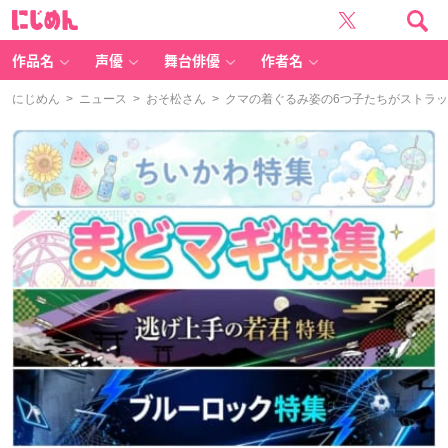
に
じ
め
ん
作品名
声優
舞台俳優
作者名
にじめん
>
ニュース
>
おそ松さん
> クマの着ぐるみ姿の6つ子たちがストラ