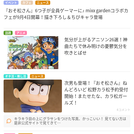
イベント
カフェ
ニュース
『おそ松さん』6つ子が全員ゲーマーに♪ mixx gardenコラボカ
フェが9月4日開幕！描き下ろし＆ちびキャラ登場
話題
アニメ
気分が上がるアニソン26選！神
曲たちで休み明けの憂鬱気分を
吹きとばせ
オタ活・推し活
ニュース
次男も登場！『おそ松さん』ね
んどろいど 松野カラ松予約受付
開始！またせたな、カラ松ガー
ルズ！
4コメント
キラキラ目の上にグラサンをつけた写真、かっこいい！ 見てない方は
是非公式サイトで見てきて…