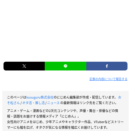
記事の内容について報告する
このページは
kusuguru株式会社
のにじめん編集部が作成・配信しています。
お
そ松さん
/
オタ活・推し活
/
ニュース
の最新情報はリンク先をご覧ください。
アニメ・ゲーム・漫画などの2次元コンテンツや、声優・舞台・俳優などの情
報・話題をお届けする情報メディア「にじめん」。
女性向けアニメをはじめ、少年アニメやキャラクター作品、VTuberなどストリー
マーにも幅を広げ、オタクが気になる情報を幅広くお届けしています。