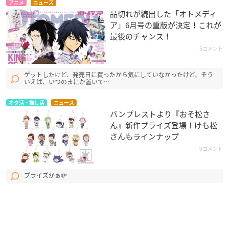
アニメ
ニュース
品切れが続出した「オトメディ
ア」6月号の重版が決定！これが
最後のチャンス！
5コメント
ゲットしたけど、発売日に買ったから気にしていなかったけど、そう
いえば、いつのまにか置いて…
オタ活・推し活
ニュース
バンプレストより『おそ松さ
ん』新作プライズ登場！けも松
さんもラインナップ
9コメント
プライズかぁ💸