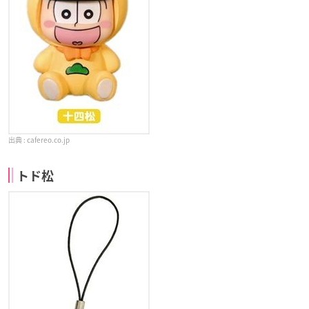
cafereo.co.jp
トド松