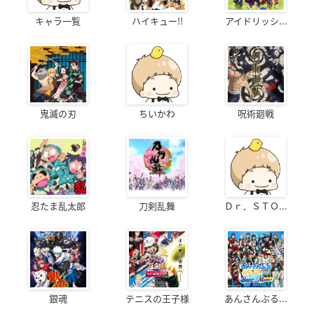
キャラ一覧
ハイキュー!!
アイドリッシ...
鬼滅の刃
ちいかわ
呪術廻戦
忍たま乱太郎
刀剣乱舞
Ｄｒ．ＳＴＯ...
銀魂
テニスの王子様
あんさんぶる...