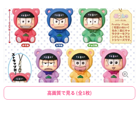
高画質で見る (全1枚)