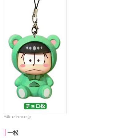
cafereo.co.jp
一松