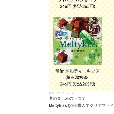
セブンイレブン
冬の楽しみの一つ？
Meltykiss
を1個購入でクリアファイ