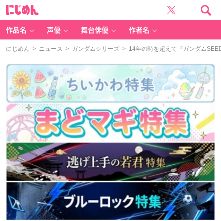
に
じ
め
ん
作品名
声優
舞台俳優
作者名
にじめん
>
ニュース
>
ガンダムシリーズ
> 14年の時を超えて『ガンダムSEE