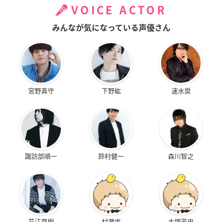
VOICE ACTOR
みんなが気になっている声優さん
宮野真守
下野紘
速水奨
諏訪部順一
鈴村健一
森川智之
花江夏樹
村瀬歩
大塚芳忠