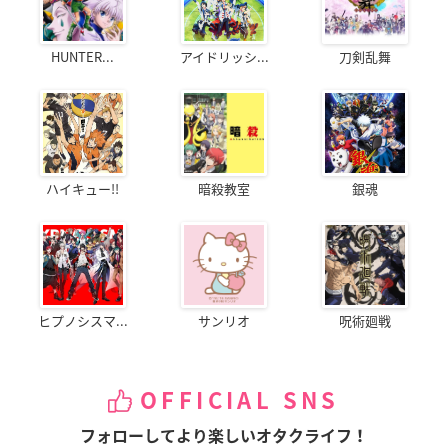
HUNTER...
アイドリッシ...
刀剣乱舞
ハイキュー!!
暗殺教室
銀魂
ヒプノシスマ...
サンリオ
呪術廻戦
OFFICIAL SNS
フォローしてより楽しいオタクライフ！