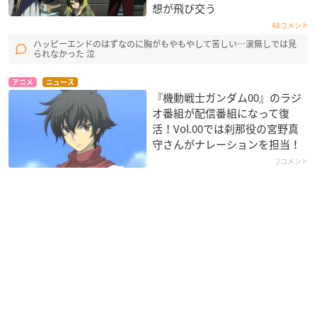
想が飛び交う
48コメント
ハッピーエンドのはずなのに胸がもやもやして苦しい…涙無しでは見
られなかった 泣
アニメ
ニュース
『機動戦士ガンダム00』のラジ
オ番組が配信番組になって復
活！Vol.00では刹那役の宮野真
守さんがナレーションを担当！
2コメント