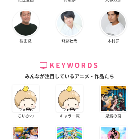
稲田徹
斉藤壮馬
木村昴
KEYWORDS
みんなが注目しているアニメ・作品たち
ちいかわ
キャラ一覧
鬼滅の刃