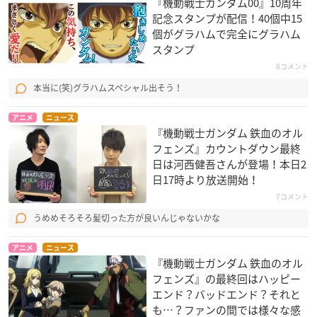
『機動戦士ガンダム00』10周年
記念スタンプが配信！40個中15
個がグラハムで完全にグラハム
スタンプ
8コメント
本当に(笑)グラハムスペシャル出そう！
アニメ
ニュース
『機動戦士ガンダム 鉄血のオル
フェンズ』カウントダウン最終
日は河西健吾さんが登場！本日2
日17時より放送開始！
7コメント
うめめそろそろ髪切った方が良いんじゃないかな
アニメ
ニュース
『機動戦士ガンダム 鉄血のオル
フェンズ』の最終回はハッピー
エンド？バッドエンド？それと
も…？ファンの間では様々な感