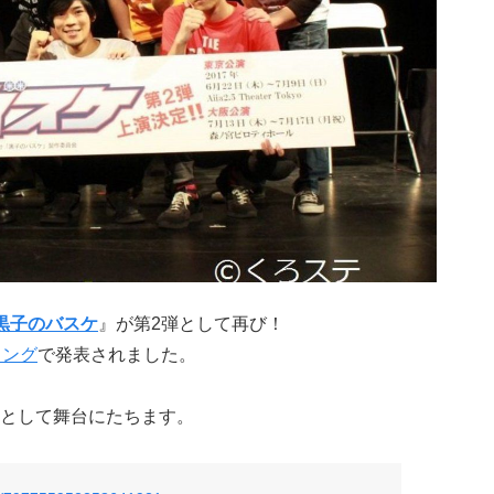
黒子のバスケ
』が第2弾として再び！
ィング
で発表されました。
として舞台にたちます。