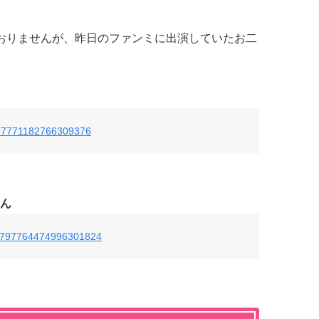
おりませんが、昨日のファンミに出演していたお二
/797771182766309376
ん
tus/797764474996301824