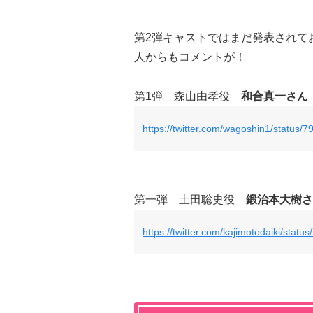
第2弾キャストではまだ発表されて
人からもコメントが！
第1弾 森山由孝役
和合真一さん
https://twitter.com/wagoshin1/status
第一弾 土田聡史役
鍛治本大樹さ
https://twitter.com/kajimotodaiki/sta