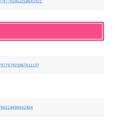
tus/797755952258641921
us/797767923867611137
97768219498942464