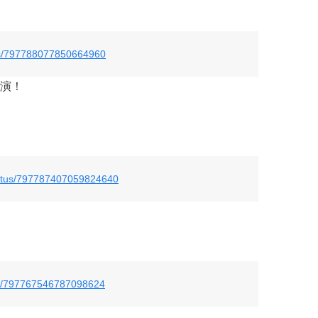
atus/797788077850664960
演！
status/797787407059824640
tus/797767546787098624