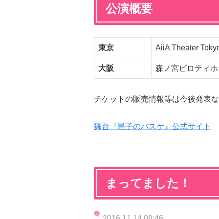
公演概要
東京
AiiA Theater Toky
大阪
森ノ宮ピロティホ
チケットの販売情報等は今後発表な
舞台『黒子のバスケ』公式サイト
まってました！
2016.11.14 08:46