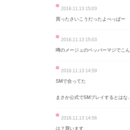
2016.11.13 15:03
買ったさいこうだったよべっぱー
2016.11.13 15:03
噂のメージュのベッパーマジでこん
2016.11.13 14:59
SMで合ってた
まさか公式でSMプレイするとはな
2016.11.13 14:56
は？買います