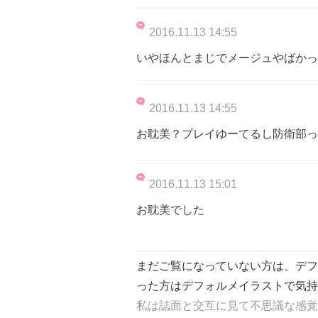
2016.11.13 14:55
いやほんとまじでメージュやばかっ
2016.11.13 14:55
お耽美？プレイゆーてるし防衛部っ
2016.11.13 15:01
お耽美でした
まだご覧になっていない方は、デフ
った方はデフォルメイラストで気持
私は誌面と交互に見て不思議な感覚