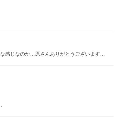
な感じなのか…原さんありがとうございます…
…