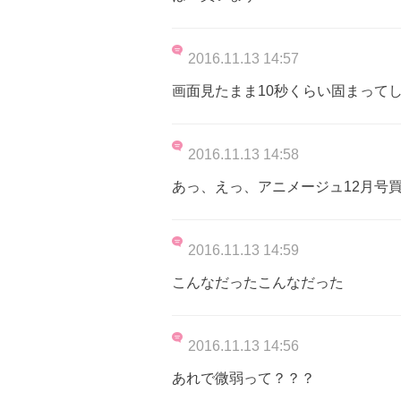
2016.11.13 14:57
画面見たまま10秒くらい固まって
2016.11.13 14:58
あっ、えっ、アニメージュ12月号
2016.11.13 14:59
こんなだったこんなだった
2016.11.13 14:56
あれで微弱って？？？