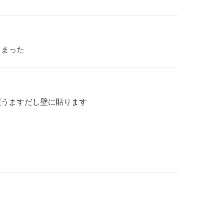
しまった
買うますだし壁に貼ります