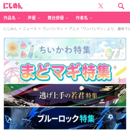
に
じ
め
ん
作品名
声優
舞台俳優
作者名
にじめん
>
ニュース
>
ワンパンマン
> アニメ『ワンパンマン』より、趣味で