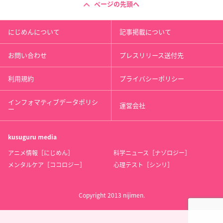
ページの先頭へ
にじめんについて
記事掲載について
お問い合わせ
プレスリリース送付先
利用規約
プライバシーポリシー
インフォマティブデータポリシ
運営会社
ー
kusuguru
media
アニメ情報［にじめん］
科学ニュース［ナゾロジー］
メンタルケア［ココロジー］
心理テスト［シンリ］
Copyright 2013 nijimen.