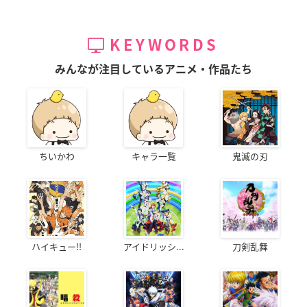
KEYWORDS
みんなが注目しているアニメ・作品たち
ちいかわ
キャラ一覧
鬼滅の刃
ハイキュー!!
アイドリッシ...
刀剣乱舞