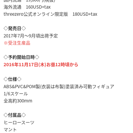
海外流通 160USD+tax
threezero公式オンライン限定版 180USD+tax
◇発売日◇
2017年7月〜9月頃出荷予定
※受注生産品
◇予約開始日時◇
2016年11月17日(木)お昼12時頃から
◇仕様◇
ABS&PVC&POM製(衣装は布製)塗装済み可動フィギュア
1/6スケール
全高約300mm
◇付属品◇
ヒーロースーツ
マント