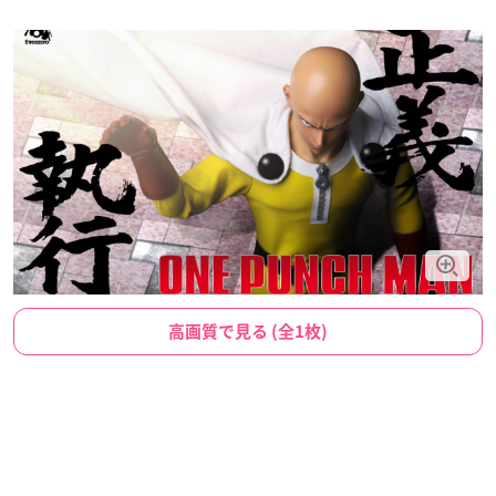
高画質で見る (全1枚)