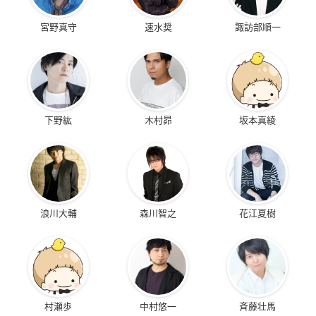
宮野真守
速水奨
諏訪部順一
下野紘
木村昴
坂本真綾
浪川大輔
森川智之
花江夏樹
村瀬歩
中村悠一
斉藤壮馬