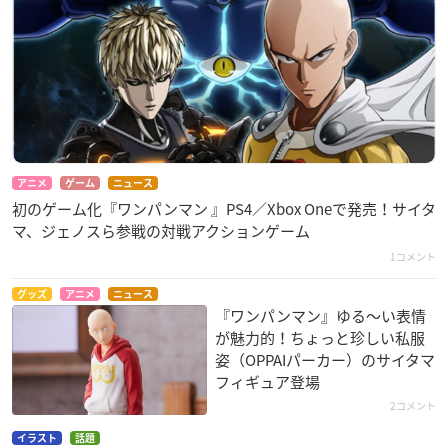
アニメ
ゲーム
ニュース
初のゲーム化『ワンパンマン 』PS4／Xbox Oneで発売！サイタ
マ、ジェノスら参戦の対戦アクションゲーム
1コメント
グッズ
アニメ
ニュース
『ワンパンマン』ゆる〜い表情
が魅力的！ちょっと珍しい私服
姿（OPPAIパーカー）のサイタマ
フィギュア登場
2コメント
イラスト
話題