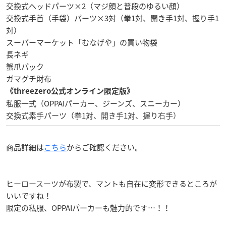
交換式ヘッドパーツ×2（マジ顔と普段のゆるい顔）
交換式手首（手袋）パーツ×3対（拳1対、開き手1対、握り手1
対）
スーパーマーケット「むなげや」の買い物袋
長ネギ
蟹爪パック
ガマグチ財布
《threezero公式オンライン限定版》
私服一式（OPPAIパーカー、ジーンズ、スニーカー）
交換式素手パーツ（拳1対、開き手1対、握り右手）
商品詳細は
こちら
からご確認ください。
ヒーロースーツが布製で、マントも自在に変形できるところが
いいですね！
限定の私服、OPPAIパーカーも魅力的です…！！