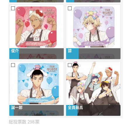
俊介
諒
誠一郎
全員最高
298