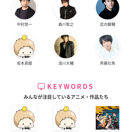
中村悠一
森川智之
武内駿輔
坂本真綾
浪川大輔
斉藤壮馬
KEYWORDS
みんなが注目しているアニメ・作品たち