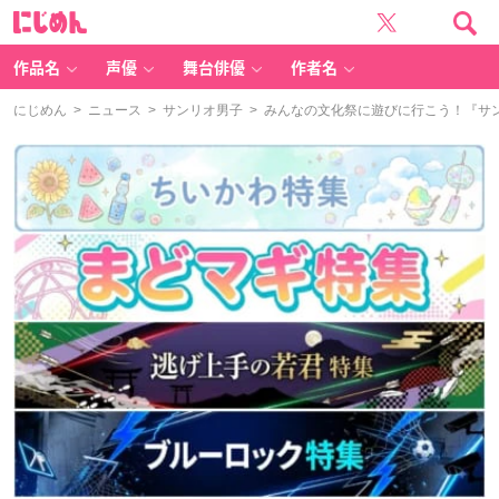
に
じ
め
ん
作品名
声優
舞台俳優
作者名
にじめん
>
ニュース
>
サンリオ男子
> みんなの文化祭に遊びに行こう！『サ