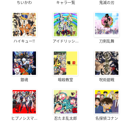
ちいかわ
キャラ一覧
鬼滅の刃
ハイキュー!!
アイドリッシ...
刀剣乱舞
銀魂
暗殺教室
呪術廻戦
ヒプノシスマ...
忍たま乱太郎
名探偵コナン