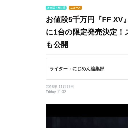
オタ活・推し活
ニュース
お値段5千万円『FF X
に1台の限定発売決定！
も公開
ライター：にじめん編集部
2016年 11月11日
Friday 11:32