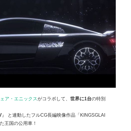
ェア・エニックス
がコラボして、
世界に1台
の特別
V
』 と連動したフルCG長編映像作品「KINGSGLAI
登場した王国の公用車！