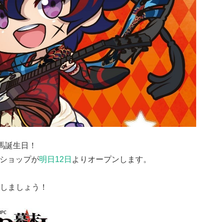
馬誕生日！
定ショップが
明日12日
よりオープンします。
しましょう！