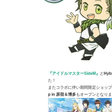
『アイドルマスターSideM』
と
Hyb
た！
またコラボに伴い期間限定ショップ
p in 原宿＆博多
もオープンとなりま