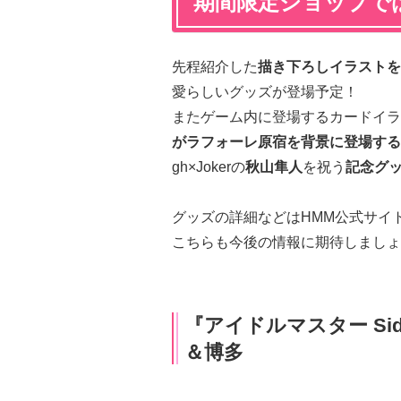
期間限定ショップで
先程紹介した
描き下ろしイラストを
愛らしいグッズが登場予定！
またゲーム内に登場するカードイラ
がラフォーレ原宿を背景に登場する
gh×Jokerの
秋山隼人
を祝う
記念グ
グッズの詳細などはHMM公式サイ
こちらも今後の情報に期待しましょ
『アイドルマスター SideM』
＆博多