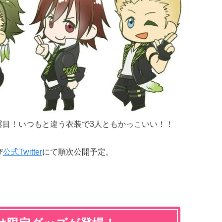
露目！いつもと違う衣装で3人ともかっこいい！！
び
公式Twitter
にて順次公開予定。