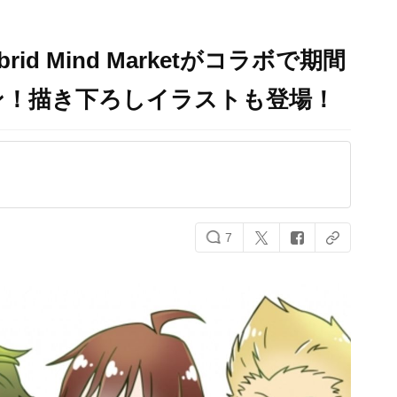
rid Mind Marketがコラボで期間
ン！描き下ろしイラストも登場！
7