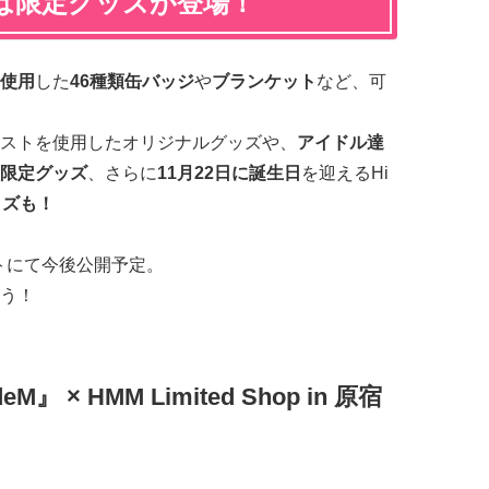
は限定グッズが登場！
使用
した
46種類缶バッジ
や
ブランケット
など、可
ストを使用したオリジナルグッズや、
アイドル達
限定グッズ
、さらに
11月22日に誕生日
を迎えるHi
ッズも！
トにて今後公開予定。
う！
 × HMM Limited Shop in 原宿