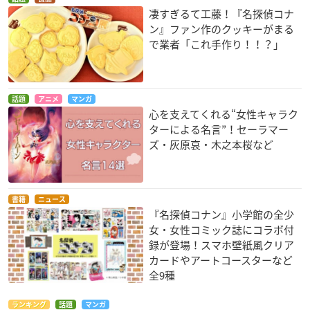
凄すぎるて工藤！『名探偵コナ
ン』ファン作のクッキーがまる
で業者「これ手作り！！？」
話題
アニメ
マンガ
心を支えてくれる“女性キャラク
ターによる名言”！セーラマー
ズ・灰原哀・木之本桜など
書籍
ニュース
『名探偵コナン』小学館の全少
女・女性コミック誌にコラボ付
録が登場！スマホ壁紙風クリア
カードやアートコースターなど
全9種
ランキング
話題
マンガ