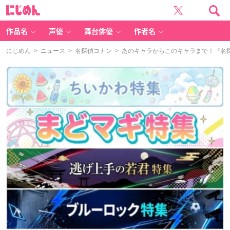
に
じ
め
ん
作品名
声優
舞台俳優
作者名
にじめん
>
ニュース
>
名探偵コナン
> あのキャラからこのキャラまで！『名