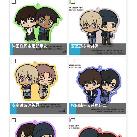
沖田総司＆服部平次
安室透＆赤井秀一
安室透＆沖矢昴
松田陣平＆萩原研二