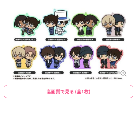
高画質で見る (全1枚)