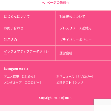
ページの先頭へ
にじめんについて
記事掲載について
お問い合わせ
プレスリリース送付先
利用規約
プライバシーポリシー
インフォマティブデータポリシ
運営会社
ー
kusuguru
media
アニメ情報［にじめん］
科学ニュース［ナゾロジー］
メンタルケア［ココロジー］
心理テスト［シンリ］
Copyright 2013 nijimen.