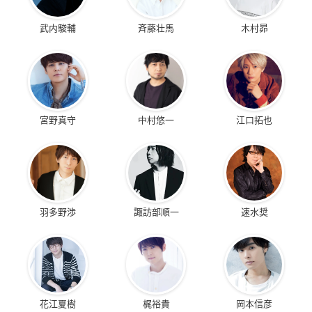
武内駿輔
斉藤壮馬
木村昴
宮野真守
中村悠一
江口拓也
羽多野渉
諏訪部順一
速水奨
花江夏樹
梶裕貴
岡本信彦