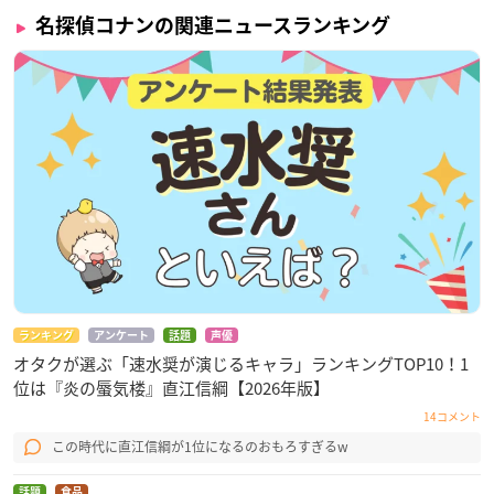
名探偵コナンの関連ニュースランキング
ランキング
アンケート
話題
声優
オタクが選ぶ「速水奨が演じるキャラ」ランキングTOP10！1
位は『炎の蜃気楼』直江信綱【2026年版】
14コメント
この時代に直江信綱が1位になるのおもろすぎるw
話題
食品