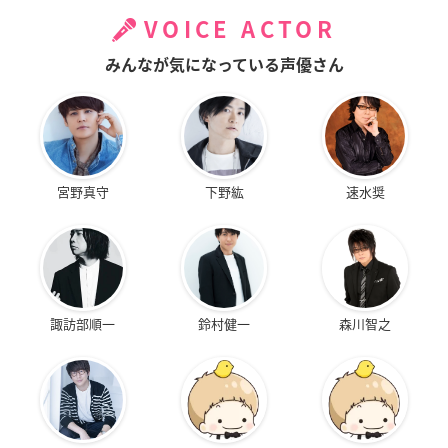
VOICE ACTOR
みんなが気になっている声優さん
宮野真守
下野紘
速水奨
諏訪部順一
鈴村健一
森川智之