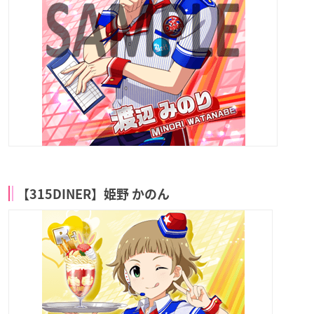
【315DINER】姫野 かのん