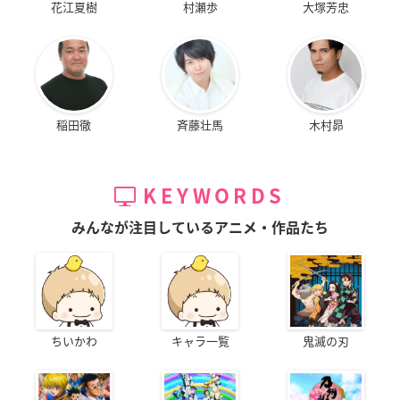
花江夏樹
村瀬歩
大塚芳忠
稲田徹
斉藤壮馬
木村昴
KEYWORDS
みんなが注目しているアニメ・作品たち
ちいかわ
キャラ一覧
鬼滅の刃