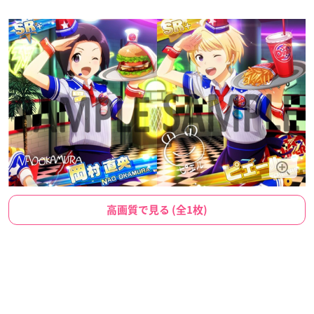
高画質で見る (全1枚)