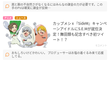
肩と腕の不自然さがなくなるにはみんなの課金の力が必要です。この
手のPVは確実に課金が反映…
アニメ
ニュース
カップメシ x 『SideM』キャンペ
ーンアイドルにS.E.Mが就任決
定！舞田類も記念すべき初ツイ
ート！？
6コメント
おもしろいけどかわいい。 プロデューサーはお塩の着ぐるみ来て応援
してる。