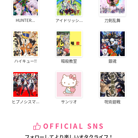
HUNTER...
アイドリッシ...
刀剣乱舞
ハイキュー!!
暗殺教室
銀魂
ヒプノシスマ...
サンリオ
呪術廻戦
OFFICIAL SNS
フォローしてより楽しいオタクライフ！