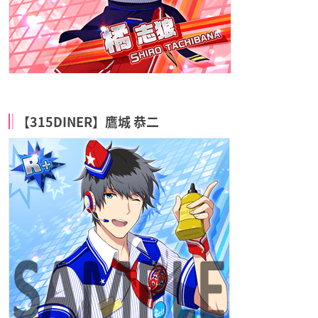
【315DINER】鷹城 恭二