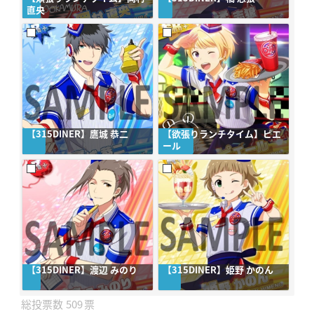
直央
【315DINER】鷹城 恭二
【欲張りランチタイム】ピエ
ール
【315DINER】渡辺 みのり
【315DINER】姫野 かのん
509