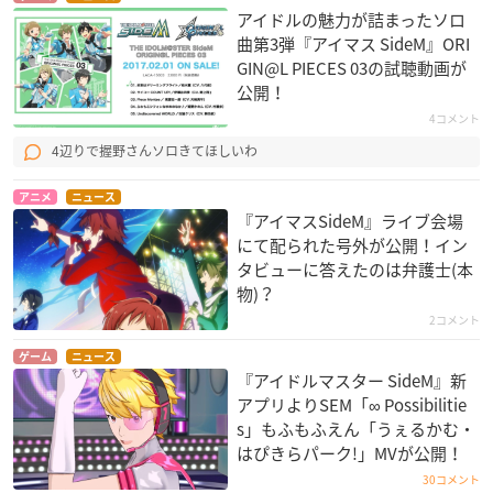
アイドルの魅力が詰まったソロ
曲第3弾『アイマス SideM』ORI
GIN@L PIECES 03の試聴動画が
公開！
4コメント
4辺りで握野さんソロきてほしいわ
アニメ
ニュース
『アイマスSideM』ライブ会場
にて配られた号外が公開！イン
タビューに答えたのは弁護士(本
物)？
2コメント
ゲーム
ニュース
『アイドルマスター SideM』新
アプリよりSEM「∞ Possibilitie
s」もふもふえん「うぇるかむ・
はぴきらパーク!」MVが公開！
30コメント