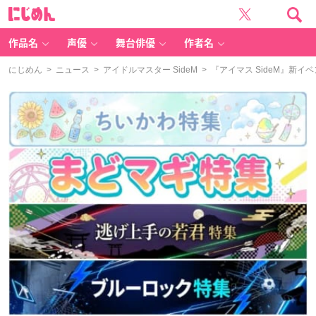
に
じ
め
ん
作品名
声優
舞台俳優
作者名
にじめん
>
ニュース
>
アイドルマスター SideM
> 『アイマス SideM』新