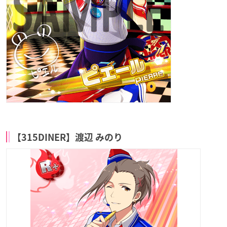
【315DINER】渡辺 みのり