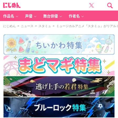
に
じ
め
ん
作品名
声優
舞台俳優
作者名
にじめん
>
ニュース
>
スタミュ
> ミュージカルアニメ『スタミュ』がリアル