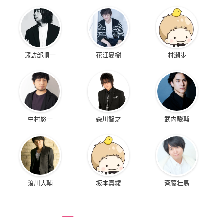
諏訪部順一
花江夏樹
村瀬歩
中村悠一
森川智之
武内駿輔
浪川大輔
坂本真綾
斉藤壮馬