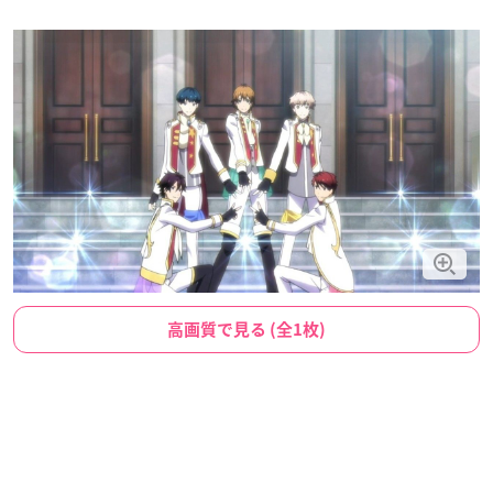
高画質で見る (全1枚)