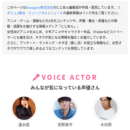
このページは
kusuguru株式会社
のにじめん編集部が作成・配信しています。
ス
タミュ
/
舞台・ミュージカル
/
ニュース
の最新情報はリンク先をご覧ください。
アニメ・ゲーム・漫画などの2次元コンテンツや、声優・舞台・俳優などの情
報・話題をお届けする情報メディア「にじめん」。
女性向けアニメをはじめ、少年アニメやキャラクター作品、VTuberなどストリー
マーにも幅を広げ、オタクが気になる情報を幅広くお届けしています。
さらに、アンケート・ランキング・オタ活（推し活）お役立ち情報など、女性オ
タクがワクワク楽しめるようなコンテンツも発信しています。
VOICE ACTOR
みんなが気になっている声優さん
速水奨
宮野真守
木村昴