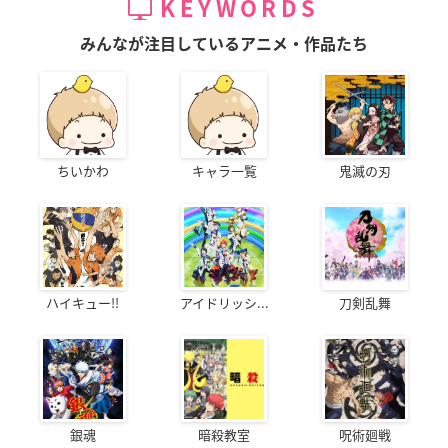
KEYWORDS
みんなが注目しているアニメ・作品たち
ちいかわ
キャラ一覧
鬼滅の刃
ハイキュー!!
アイドリッシ...
刀剣乱舞
銀魂
暗殺教室
呪術廻戦