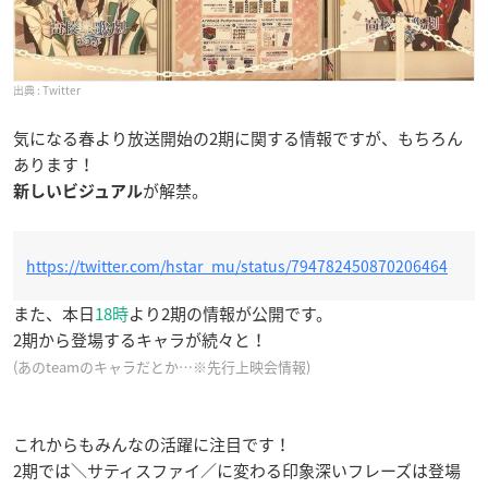
Twitter
気になる春より放送開始の2期に関する情報ですが、もちろん
あります！
が解禁。
新しいビジュアル
https://twitter.com/hstar_mu/status/794782450870206464
また、本日
18時
より2期の情報が公開です。
2期から登場するキャラが続々と！
(あのteamのキャラだとか…※先行上映会情報)
これからもみんなの活躍に注目です！
2期では＼サティスファイ／に変わる印象深いフレーズは登場