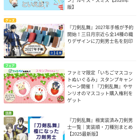
ン』ルイス・スミス【2026年
版】
グッズ
『刀剣乱舞』2027年手帳が予約
開始！三日月宗近ら全14種の織
りデザインに刀剣男士名を刻印
フェア
ファミマ限定「いちごマスコッ
トぬいぐるみ」スタンプキャン
ペーン開催！『刀剣乱舞』やサ
ンリオのマスコット購入権利を
ゲット
話題
『刀剣乱舞』極実装済み刀剣男
士一覧｜実装順・刀種別まとめ
【2025最新版】