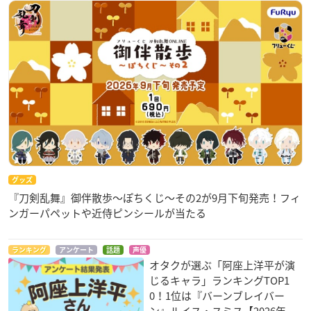
グッズ
『刀剣乱舞』御伴散歩～ぽちくじ～その2が9月下旬発売！フィ
ンガーパペットや近侍ピンシールが当たる
ランキング
アンケート
話題
声優
オタクが選ぶ「阿座上洋平が演
じるキャラ」ランキングTOP1
0！1位は『バーンブレイバー