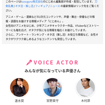
このページは
kusuguru株式会社
のにじめん編集部が作成・配信しています。
刀
剣乱舞
/
オタ活・推し活
/
フィギュア
/
ニュース
の最新情報はリンク先をご覧くだ
さい。
アニメ・ゲーム・漫画などの2次元コンテンツや、声優・舞台・俳優などの情
報・話題をお届けする情報メディア「にじめん」。
女性向けアニメをはじめ、少年アニメやキャラクター作品、VTuberなどストリー
マーにも幅を広げ、オタクが気になる情報を幅広くお届けしています。
さらに、アンケート・ランキング・オタ活（推し活）お役立ち情報など、女性オ
タクがワクワク楽しめるようなコンテンツも発信しています。
VOICE ACTOR
みんなが気になっている声優さん
速水奨
宮野真守
木村昴