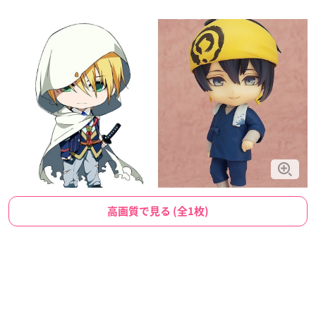
高画質で見る (全1枚)