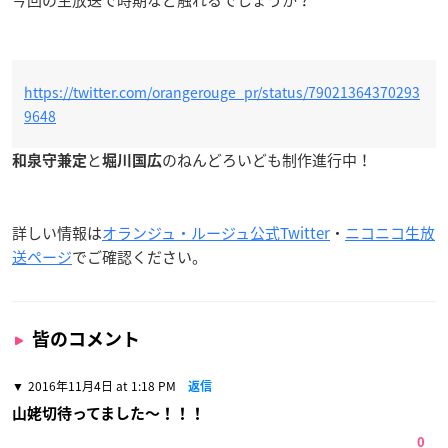
https://twitter.com/orangerouge_pr/status/79021364370293
9648
と
のねんどろいども制作進行中！
和泉守兼定
堀川国広
詳しい情報は
オランジュ・ルージュ公式Twitter
・
ニコニコ生放
送ページ
でご確認ください。
皆のコメント
2016年11月4日 at 1:18 PM
返信
山姥切待ってました〜！！！
0