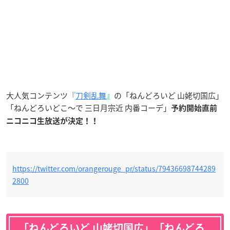
大人気コンテンツ
『
刀剣乱舞
』
の「ねんどろいど 山姥切国広」
「ねんどろいどこ～で 三日月宗近 内番コーデ」
予約開始直前
ニコニコ生放送が決定！！
https://twitter.com/orangerouge_pr/status/79436698744289
2800
「ねんどろいど 山姥切国広」「ねんどろ