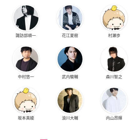
諏訪部順一
花江夏樹
村瀬歩
中村悠一
武内駿輔
森川智之
坂本真綾
浪川大輔
内山昂輝