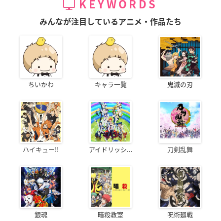
KEYWORDS
みんなが注目しているアニメ・作品たち
ちいかわ
キャラ一覧
鬼滅の刃
ハイキュー!!
アイドリッシ...
刀剣乱舞
銀魂
暗殺教室
呪術廻戦