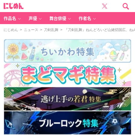
に
じ
め
ん
作品名
声優
舞台俳優
作者名
にじめん
>
ニュース
>
刀剣乱舞
> 『刀剣乱舞』ねんどろいど山姥切国広、ね