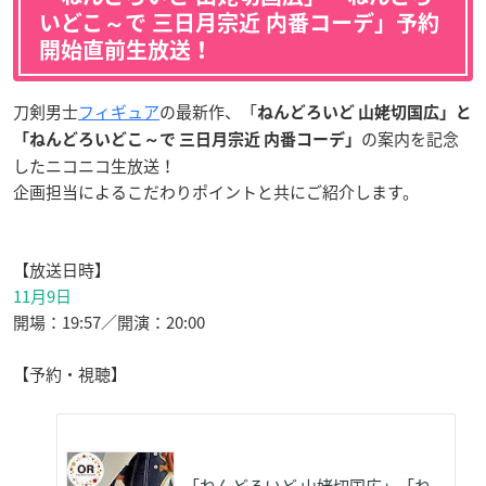
いどこ～で 三日月宗近 内番コーデ」予約
開始直前生放送！
刀剣男士
フィギュア
の最新作、「
ねんどろいど 山姥切国広」と
の案内を記念
「ねんどろいどこ～で 三日月宗近 内番コーデ」
したニコニコ生放送！
企画担当によるこだわりポイントと共にご紹介します。
【放送日時】
11月9日
開場：19:57／開演：20:00
【予約・視聴】
「ねんどろいど 山姥切国広」「ね