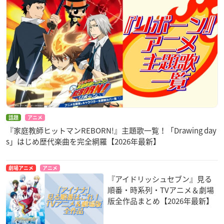
話題
アニメ
『家庭教師ヒットマンREBORN!』主題歌一覧！「Drawing day
s」はじめ歴代楽曲を完全網羅【2026年最新】
劇場アニメ
アニメ
『アイドリッシュセブン』見る
順番・時系列・TVアニメ＆劇場
版全作品まとめ【2026年最新】