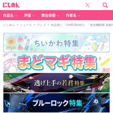
に
じ
め
ん
作品名
声優
舞台俳優
作者名
にじめん
>
ニュース
>
アニメ
> 作品賞に『SHIROBAKO』『攻殻機動隊 