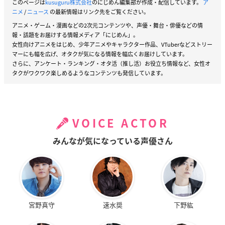
このページは
kusuguru株式会社
のにじめん編集部が作成・配信しています。
ア
ニメ
/
ニュース
の最新情報はリンク先をご覧ください。
アニメ・ゲーム・漫画などの2次元コンテンツや、声優・舞台・俳優などの情
報・話題をお届けする情報メディア「にじめん」。
女性向けアニメをはじめ、少年アニメやキャラクター作品、VTuberなどストリー
マーにも幅を広げ、オタクが気になる情報を幅広くお届けしています。
さらに、アンケート・ランキング・オタ活（推し活）お役立ち情報など、女性オ
タクがワクワク楽しめるようなコンテンツも発信しています。
VOICE ACTOR
みんなが気になっている声優さん
宮野真守
速水奨
下野紘