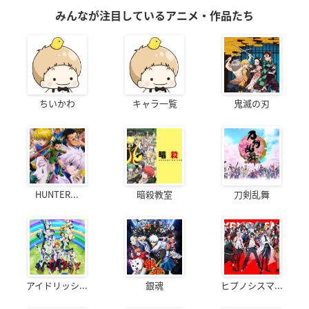
みんなが注目しているアニメ・作品たち
ちいかわ
キャラ一覧
鬼滅の刃
HUNTER...
暗殺教室
刀剣乱舞
アイドリッシ...
銀魂
ヒプノシスマ...