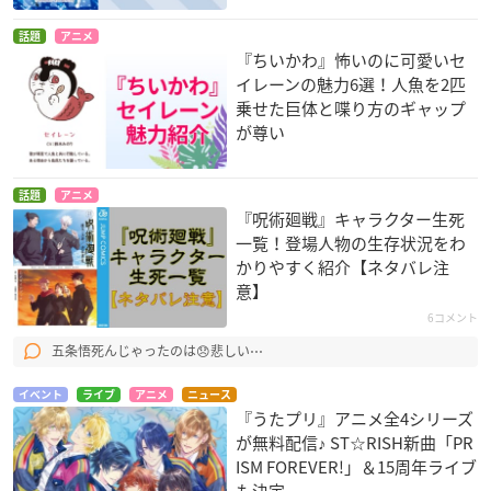
話題
アニメ
『ちいかわ』怖いのに可愛いセ
イレーンの魅力6選！人魚を2匹
乗せた巨体と喋り方のギャップ
が尊い
話題
アニメ
『呪術廻戦』キャラクター生死
一覧！登場人物の生存状況をわ
かりやすく紹介【ネタバレ注
意】
6コメント
五条悟死んじゃったのは😞悲しい⋯
イベント
ライブ
アニメ
ニュース
『うたプリ』アニメ全4シリーズ
が無料配信♪ ST☆RISH新曲「PR
ISM FOREVER!」＆15周年ライブ