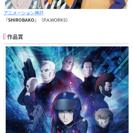
アニメーション神戸
『
』（P.A.WORKS）
SHIROBAKO
作品賞