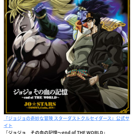
『ジョジョの奇妙な冒険 スターダストクルセイダース』公式サ
イト
「
」
ジョジョ その血の記憶〜end of THE WORLD