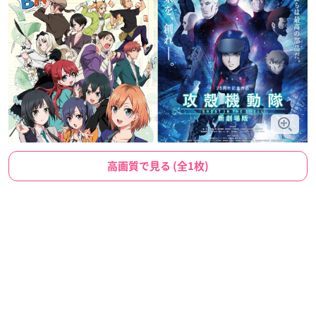
高画質で見る (全1枚)