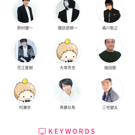
鈴村健一
諏訪部順一
森川智之
花江夏樹
大塚芳忠
稲田徹
村瀬歩
斉藤壮馬
三宅健太
KEYWORDS