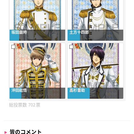
坂田銀時
土方十四郎
沖田総悟
高杉晋助
702
皆のコメント