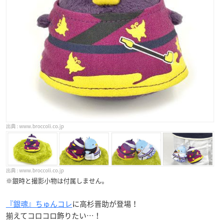
www.broccoli.co.jp
www.broccoli.co.jp
※銀時と撮影小物は付属しません。
『銀魂』ちゅんコレ
に高杉晋助が登場！
揃えてコロコロ飾りたい…！