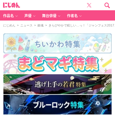
に
じ
め
ん
作品名
声優
舞台俳優
作者名
にじめん
>
ニュース
>
銀魂
> きらびやかで眩しい…っ！「ジャンフェス2017