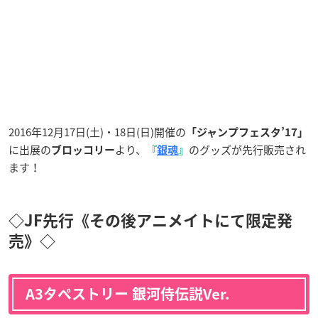
2016年12月17日(土)・18日(日)開催の
「ジャンプフェスタ’17」
に出展の
より、
のグッズが先行販売され
ブロッコリー
『
銀魂
』
ます！
◇JF先行《その後アニメイトにて限定発
売》◇
A3タペストリー 銀河侍伝説Ver.