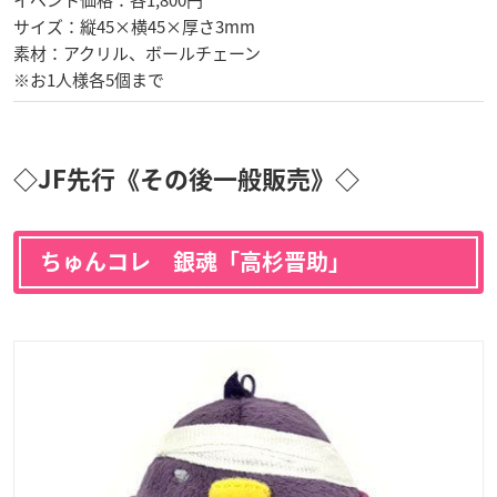
サイズ：縦45×横45×厚さ3mm
素材：アクリル、ボールチェーン
※お1人様各5個まで
◇JF先行《その後一般販売》◇
ちゅんコレ 銀魂「高杉晋助」