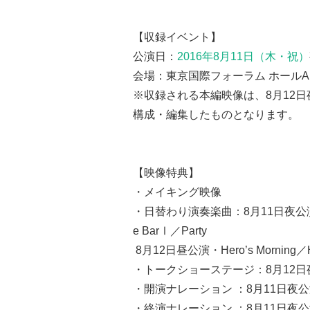
【収録イベント】
公演日：
2016年8月11日（木・祝）
会場：東京国際フォーラム ホール
※収録される本編映像は、8月12
構成・編集したものとなります。
【映像特典】
・メイキング映像
・日替わり演奏楽曲：8月11日夜公演・Hero
e BarⅠ／Party
8月12日昼公演・Hero’s Morning／Her
・トークショーステージ：8月12日
・開演ナレーション ：8月11日夜公
・終演ナレーション ：8月11日夜公