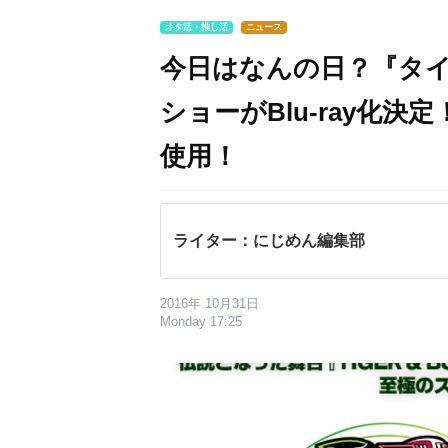
オタ活・推し活
ニュース
今日はなんの日？『タ
ショーがBlu-ray化
使用！
ライター：にじめん編集部
2016年 10月31日
Monday 17:25