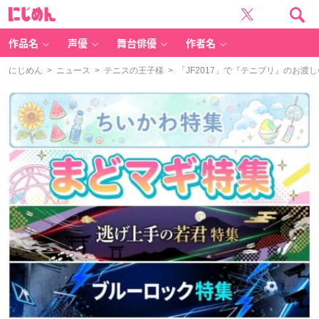
に
じ
め
ん
作品名
声優
舞台俳優
作者名
にじめん
>
ニュース
>
テニスの王子様
> 「JF2017」で『テニプリ』のお