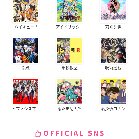
ハイキュー!!
アイドリッシ...
刀剣乱舞
銀魂
暗殺教室
呪術廻戦
ヒプノシスマ...
忍たま乱太郎
名探偵コナン
OFFICIAL SNS