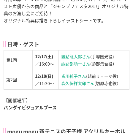
スト声優からの商品と「ジャンプフェスタ2017」オリジナル特
典のお渡し会にご招待！
オリジナル特典は描き下ろしイラストシートです。
日時・ゲスト
置鮎龍太郎さん
(手塚国光役)
12/17(土)
第1回
諏訪部順一さん
(跡部景吾役）
／16:00〜
皆川純子さん
(越前リョーマ役)
12/18(日)
第2回
森久保祥太郎さん
(切原赤也役）
／11:30〜
【開催場所】
バンダイビジュアルブース
mogu mogu 新テニスの王子様 アクリルキーホル