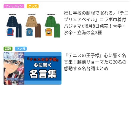
ファッション
グッズ
推し学校の制服で眠れる♪「テニ
プリ×アベイル」コラボ巾着付
パジャマが8月8日発売！青学・
氷帝・立海の全3種
話題
マンガ
『テニスの王子様』心に響く名
言集！越前リョーマたち20名の
感動する名台詞まとめ