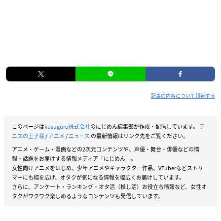
記事の内容について報告する
このページは
kusuguru株式会社
のにじめん編集部が作成・配信しています。
テ
ニスの王子様
/
アニメ
/
ニュース
の最新情報はリンク先をご覧ください。
アニメ・ゲーム・漫画などの2次元コンテンツや、声優・舞台・俳優などの情
報・話題をお届けする情報メディア「にじめん」。
女性向けアニメをはじめ、少年アニメやキャラクター作品、VTuberなどストリー
マーにも幅を広げ、オタクが気になる情報を幅広くお届けしています。
さらに、アンケート・ランキング・オタ活（推し活）お役立ち情報など、女性オ
タクがワクワク楽しめるようなコンテンツも発信しています。