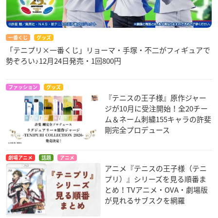
一番くじ
グッズ
「テニプリ×一番くじ」リョーマ・手塚・不二がフィギュアで
勢ぞろい♪12月24日発売・1回800円
ファッション
グッズ
『テニスの王子様』原作ジャー
ジが10月に受注開始！全20チー
ム＆ネーム刺繍155キャラの許斐
剛完全プロデュース
劇場アニメ
話題
アニメ
アニメ『テニスの王子様（テニ
プリ）』シリーズを見る順番ま
とめ！TVアニメ・OVA・劇場版
が見れるサブスクを網羅