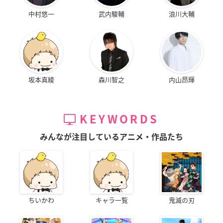
中村悠一
武内駿輔
浪川大輔
坂本真綾
森川智之
内山昂輝
KEYWORDS
みんなが注目しているアニメ・作品たち
ちいかわ
キャラ一覧
鬼滅の刃