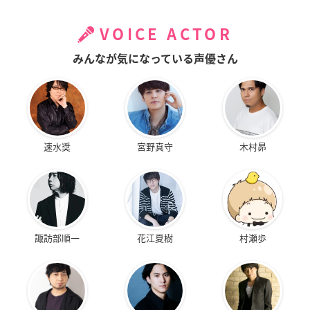
VOICE ACTOR
みんなが気になっている声優さん
速水奨
宮野真守
木村昴
諏訪部順一
花江夏樹
村瀬歩