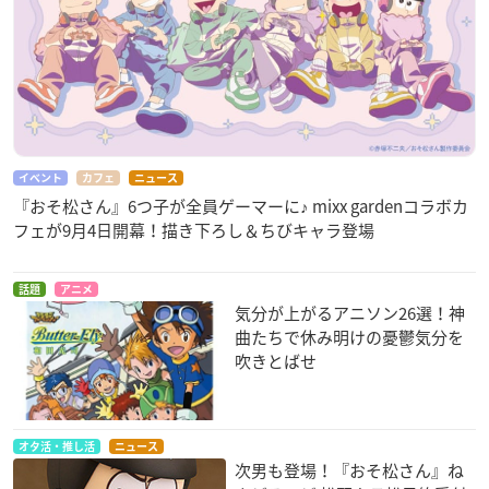
イベント
カフェ
ニュース
『おそ松さん』6つ子が全員ゲーマーに♪ mixx gardenコラボカ
フェが9月4日開幕！描き下ろし＆ちびキャラ登場
話題
アニメ
気分が上がるアニソン26選！神
曲たちで休み明けの憂鬱気分を
吹きとばせ
オタ活・推し活
ニュース
次男も登場！『おそ松さん』ね