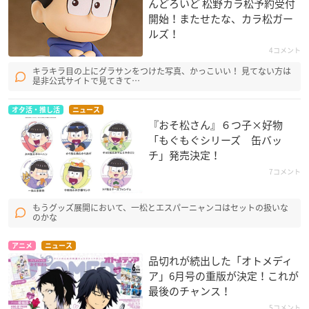
んどろいど 松野カラ松予約受付
開始！またせたな、カラ松ガー
ルズ！
4コメント
キラキラ目の上にグラサンをつけた写真、かっこいい！ 見てない方は
是非公式サイトで見てきて…
オタ活・推し活
ニュース
『おそ松さん』６つ子×好物
「もぐもぐシリーズ 缶バッ
チ」発売決定！
7コメント
もうグッズ展開において、一松とエスパーニャンコはセットの扱いな
のかな
アニメ
ニュース
品切れが続出した「オトメディ
ア」6月号の重版が決定！これが
最後のチャンス！
5コメント