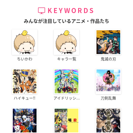
KEYWORDS
みんなが注目しているアニメ・作品たち
ちいかわ
キャラ一覧
鬼滅の刃
ハイキュー!!
アイドリッシ...
刀剣乱舞