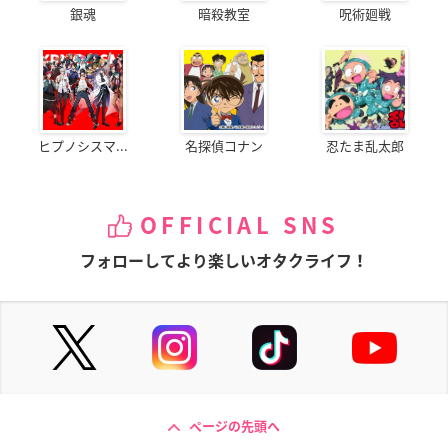
銀魂
暗殺教室
呪術廻戦
ヒプノシスマ...
名探偵コナン
忍たま乱太郎
OFFICIAL SNS
フォローしてより楽しいオタクライフ！
ページの先頭へ