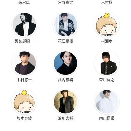
速水奨
宮野真守
木村昴
諏訪部順一
花江夏樹
村瀬歩
中村悠一
武内駿輔
森川智之
坂本真綾
浪川大輔
内山昂輝