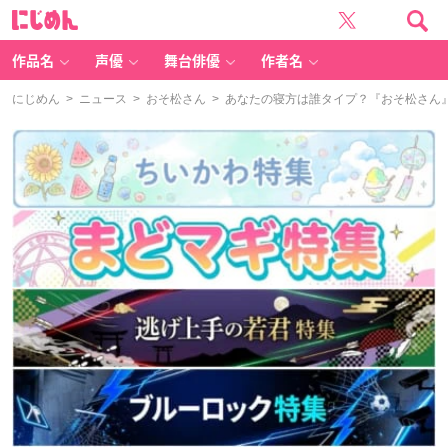
に
じ
め
ん
作品名
声優
舞台俳優
作者名
にじめん
>
ニュース
>
おそ松さん
> あなたの寝方は誰タイプ？『おそ松さん