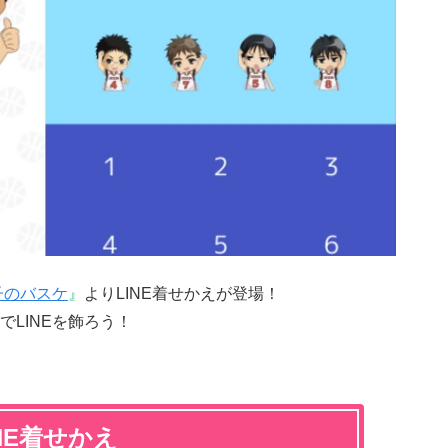
子のバスケ
』
よりLINE着せかえが登場！
LINEを飾ろう！
NE着せかえ