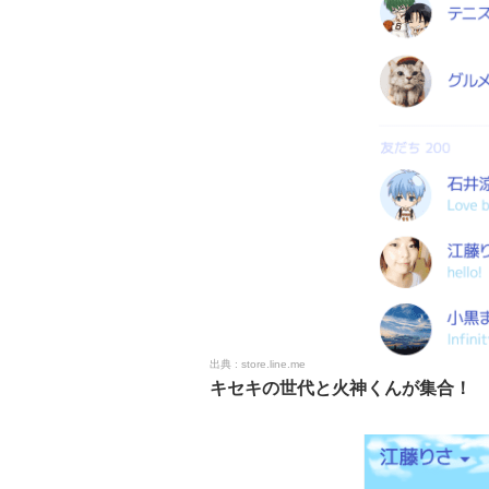
store.line.me
キセキの世代と火神くんが集合！