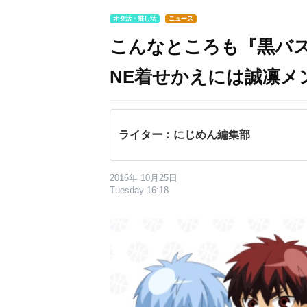
オタ活・推し活
ニュース
こんなところも『黒バス
NE着せかえには誠凛メ
ライター：にじめん編集部
2016年 10月25日
Tuesday 16:18