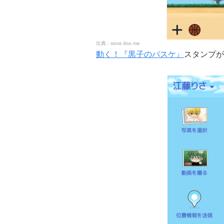
store.line.me
動く！『黒子のバスケ』
スタンプが