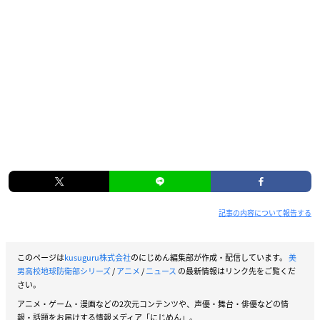
記事の内容について報告する
このページは
kusuguru株式会社
のにじめん編集部が作成・配信しています。
美
男高校地球防衛部シリーズ
/
アニメ
/
ニュース
の最新情報はリンク先をご覧くだ
さい。
アニメ・ゲーム・漫画などの2次元コンテンツや、声優・舞台・俳優などの情
報・話題をお届けする情報メディア「にじめん」。