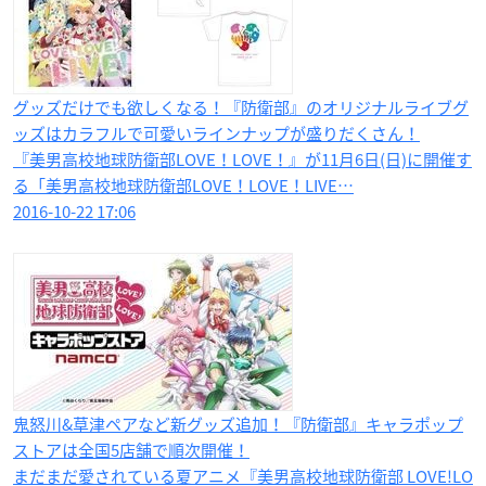
グッズだけでも欲しくなる！『防衛部』のオリジナルライブグ
ッズはカラフルで可愛いラインナップが盛りだくさん！
『美男高校地球防衛部LOVE！LOVE！』が11月6日(日)に開催す
る「美男高校地球防衛部LOVE！LOVE！LIVE…
2016-10-22 17:06
鬼怒川&草津ペアなど新グッズ追加！『防衛部』キャラポップ
ストアは全国5店舗で順次開催！
まだまだ愛されている夏アニメ『美男高校地球防衛部 LOVE!LO