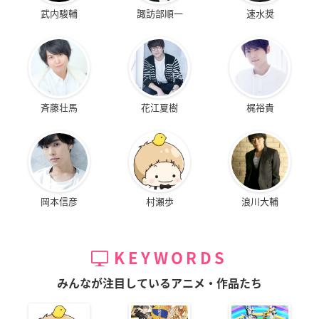
武内駿輔
諏訪部順一
速水奨
斉藤壮馬
花江夏樹
梶裕貴
岡本信彦
村瀬歩
浪川大輔
KEYWORDS
みんなが注目しているアニメ・作品たち