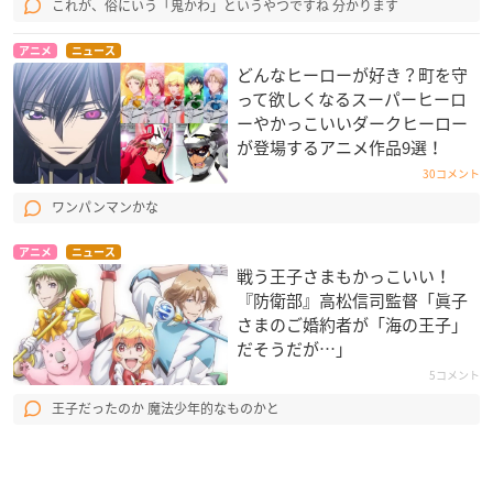
これが、俗にいう「鬼かわ」というやつですね 分かります
アニメ
ニュース
どんなヒーローが好き？町を守
って欲しくなるスーパーヒーロ
ーやかっこいいダークヒーロー
が登場するアニメ作品9選！
30コメント
ワンパンマンかな
アニメ
ニュース
戦う王子さまもかっこいい！
『防衛部』高松信司監督「眞子
さまのご婚約者が「海の王子」
だそうだが…」
5コメント
王子だったのか 魔法少年的なものかと