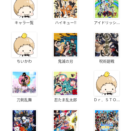
キャラ一覧
ハイキュー!!
アイドリッシ...
ちいかわ
鬼滅の刃
呪術廻戦
刀剣乱舞
忍たま乱太郎
Ｄｒ．ＳＴＯ...