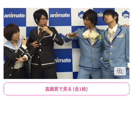
高画質で見る (全1枚)