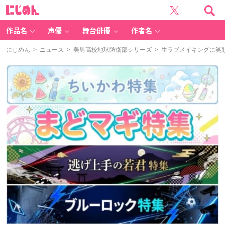
に
じ
め
ん
作品名
声優
舞台俳優
作者名
にじめん
>
ニュース
>
美男高校地球防衛部シリーズ
> 生ラブメイキングに笑顔