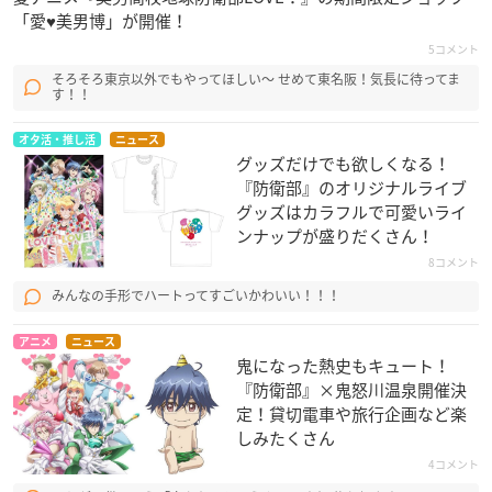
「愛♥美男博」が開催！
5コメント
そろそろ東京以外でもやってほしい〜 せめて東名阪！気長に待ってま
す！！
オタ活・推し活
ニュース
グッズだけでも欲しくなる！
『防衛部』のオリジナルライブ
グッズはカラフルで可愛いライ
ンナップが盛りだくさん！
8コメント
みんなの手形でハートってすごいかわいい！！！
アニメ
ニュース
鬼になった熱史もキュート！
『防衛部』×鬼怒川温泉開催決
定！貸切電車や旅行企画など楽
しみたくさん
4コメント