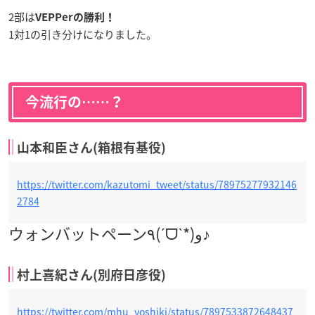
2部は
VEPPerの勝利！
1対1の引き分けになりました。
今流行の……？
山本和臣さん(箱根有基役)
https://twitter.com/kazutomi_tweet/status/78975277932146
2784
ウォンバットペーン٩(ˊᗜˋ*)و♪
村上喜紀さん(別府日彦役)
https://twitter.com/mhu_yoshiki/status/7897533872648437