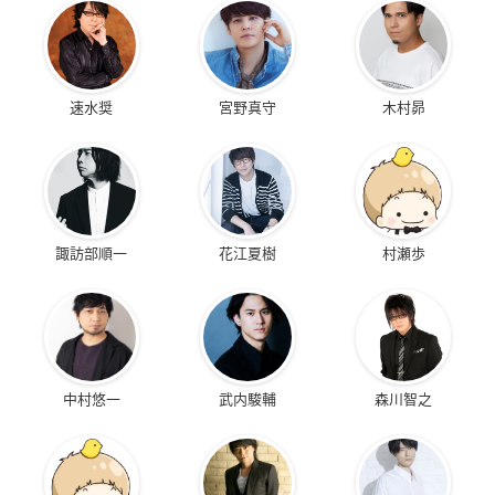
速水奨
宮野真守
木村昴
諏訪部順一
花江夏樹
村瀬歩
中村悠一
武内駿輔
森川智之