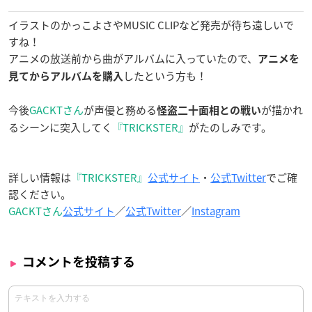
イラストのかっこよさやMUSIC CLIPなど発売が待ち遠しいで
すね！
アニメの放送前から曲がアルバムに入っていたので、
アニメを
したという方も！
見てからアルバムを購入
今後
GACKTさん
が声優と務める
が描かれ
怪盗二十面相との戦い
るシーンに突入してく
『TRICKSTER』
がたのしみです。
詳しい情報は
『TRICKSTER』
公式サイト
・
公式Twitter
でご確
認ください。
GACKTさん
公式サイト
／
公式Twitter
／
Instagram
コメントを投稿する