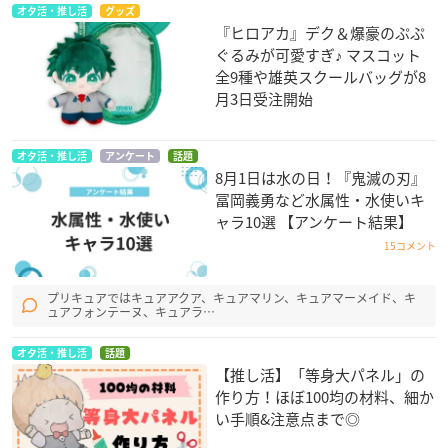
オタ活・推し活
グッズ
『ヒロアカ』デク＆爆豪のぷぷ
ぐるみが可愛すぎ♪ マスコット
全9種や雄英スクールバッグが8
月3日受注開始
オタ活・推し活
アンケート
話題
8月1日は水の日！『鬼滅の刃』
冨岡義勇など水属性・水使いキ
ャラ10選 【アンケート結果】
15コメント
プリキュアではキュアアクア、キュアマリン、キュアマーメイド、キ
ュアフォンテーヌ、キュアラ…
オタ活・推し活
話題
【推し活】「等身大パネル」の
作り方！ほぼ100均の材料、細か
い手順&注意点まで◎