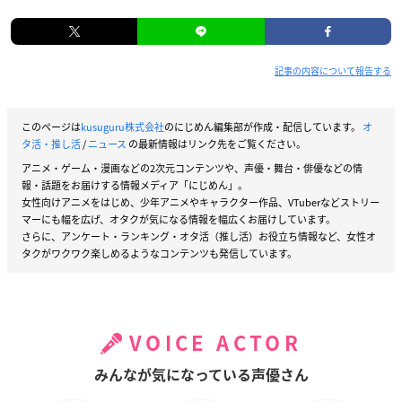
記事の内容について報告する
このページは
kusuguru株式会社
のにじめん編集部が作成・配信しています。
オ
タ活・推し活
/
ニュース
の最新情報はリンク先をご覧ください。
アニメ・ゲーム・漫画などの2次元コンテンツや、声優・舞台・俳優などの情
報・話題をお届けする情報メディア「にじめん」。
女性向けアニメをはじめ、少年アニメやキャラクター作品、VTuberなどストリー
マーにも幅を広げ、オタクが気になる情報を幅広くお届けしています。
さらに、アンケート・ランキング・オタ活（推し活）お役立ち情報など、女性オ
タクがワクワク楽しめるようなコンテンツも発信しています。
VOICE ACTOR
みんなが気になっている声優さん