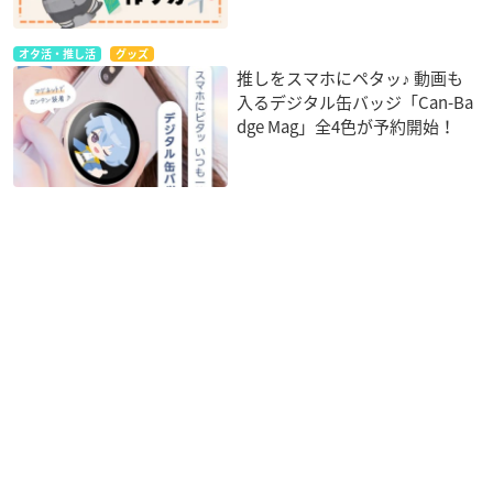
オタ活・推し活
グッズ
推しをスマホにペタッ♪ 動画も
入るデジタル缶バッジ「Can-Ba
dge Mag」全4色が予約開始！