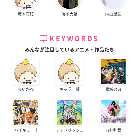
坂本真綾
浪川大輔
内山昂輝
KEYWORDS
みんなが注目しているアニメ・作品たち
ちいかわ
キャラ一覧
鬼滅の刃
ハイキュー!!
アイドリッシ...
刀剣乱舞