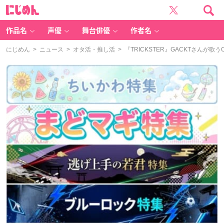
に
じ
め
ん
作品名
声優
舞台俳優
作者名
にじめん
>
ニュース
>
オタ活・推し活
> 『TRICKSTER』GACKTさん