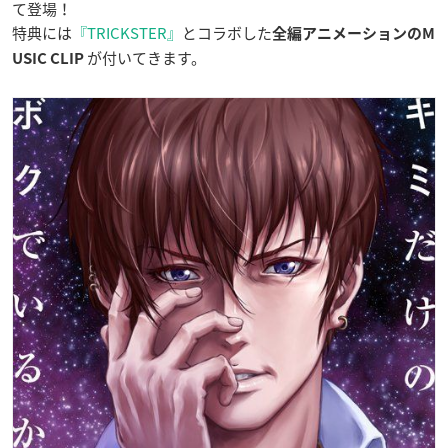
て登場！
特典には
『TRICKSTER』
とコラボした
全編アニメーションのM
が付いてきます。
USIC CLIP