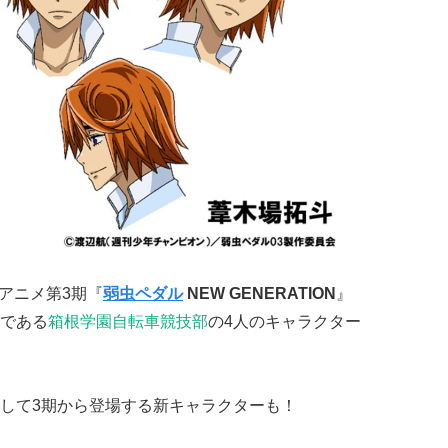
アニメ第3期『
弱虫ペダル
NEW GENERATION
』
である
箱根学園自転車競技部
の4人のキャラクター
して3期から登場する新キャラクターも！