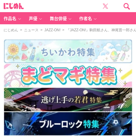
に
じ
め
ん
作品名
声優
舞台俳優
作者名
にじめん
>
ニュース
>
JAZZ-ON!
> 『JAZZ-ON!』駒田航さん、神尾晋一郎