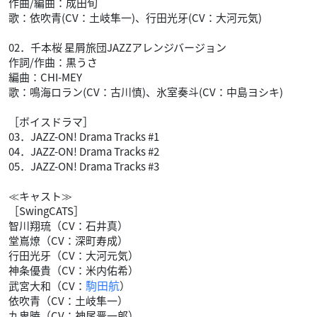
作曲/編曲：成田旬
歌：依吹青(CV：土岐隼一)、行田光牙(CV：大河元気)
02．千本桜 星屑旅団JAZZアレンジバージョン
作詞/作曲：黒うさ
編曲：CHI-MEY
歌：鳴海ロラン(CV：古川慎)、氷室奏斗(CV：中島ヨシキ)
［ボイスドラマ］
03．JAZZ-ON! Drama Tracks #1
04．JAZZ-ON! Drama Tracks #2
05．JAZZ-ON! Drama Tracks #3
≪キャスト≫
［SwingCATS］
智川翔琉（CV：石井真）
堂嶌燎（CV：深町寿成）
行田光牙（CV：大河元気）
神条優貴（CV：米内佑希）
駒田航
武宮大和（CV：
）
依吹青（CV：土岐隼一）
九鬼暁（CV：神尾晋一郎）