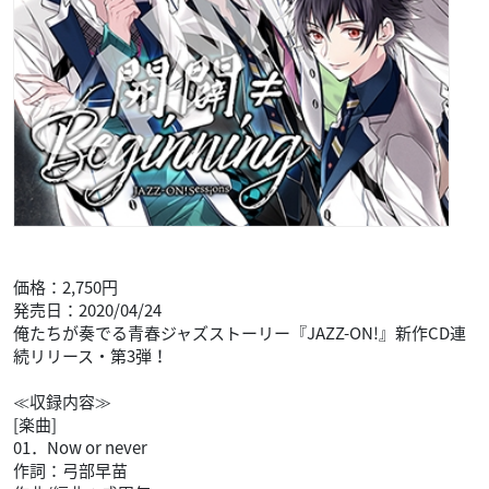
価格：2,750円
発売日：2020/04/24
俺たちが奏でる青春ジャズストーリー『JAZZ-ON!』新作CD連
続リリース・第3弾！
≪収録内容≫
[楽曲]
01．Now or never
作詞：弓部早苗