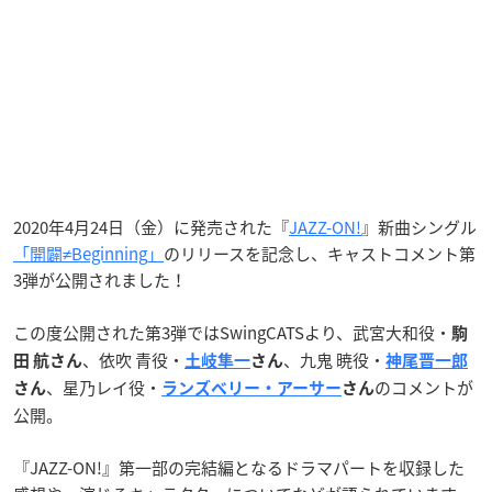
2020年4月24日（金）に発売された『
JAZZ-ON!
』新曲シングル
「開闢≠Beginning」
のリリースを記念し、キャストコメント第
3弾が公開されました！
この度公開された第3弾ではSwingCATSより、武宮大和役・
駒
、依吹 青役・
、九鬼 暁役・
田 航さん
土岐隼一
さん
神尾晋一郎
、星乃レイ役・
のコメントが
さん
ランズベリー・アーサー
さん
公開。
『JAZZ-ON!』第一部の完結編となるドラマパートを収録した