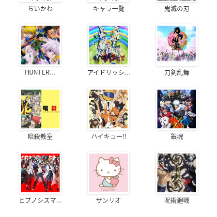
ちいかわ
キャラ一覧
鬼滅の刃
HUNTER...
アイドリッシ...
刀剣乱舞
暗殺教室
ハイキュー!!
銀魂
ヒプノシスマ...
サンリオ
呪術廻戦