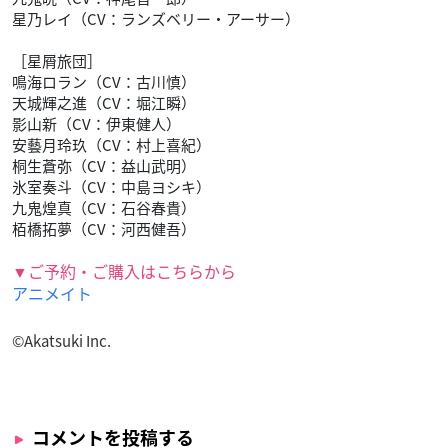
星乃レイ（CV：ランズベリー・アーサー）
［星屑旅団］
鳴海ロラン（CV：古川慎）
天城輝之進（CV：堀江瞬）
影山新（CV：伊東健人）
安藝月玲玖（CV：村上喜紀）
桐生蒼弥（CV：益山武明）
氷室奏斗（CV：中島ヨシキ）
九鬼煌真（CV：石谷春貴）
栢橋拓夢（CV：河西健吾）
▼ご予約・ご購入はこちらから
アニメイト
©Akatsuki Inc.
コメントを投稿する