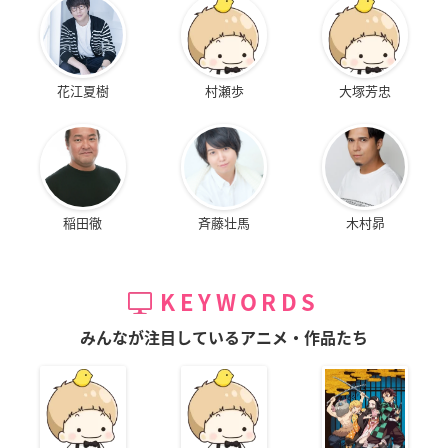
花江夏樹
村瀬歩
大塚芳忠
稲田徹
斉藤壮馬
木村昴
KEYWORDS
みんなが注目しているアニメ・作品たち