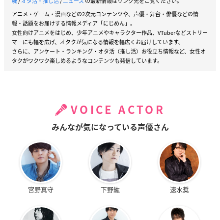
魂
/
オタ活・推し活
/
ニュース
の最新情報はリンク先をご覧ください。
アニメ・ゲーム・漫画などの2次元コンテンツや、声優・舞台・俳優などの情
報・話題をお届けする情報メディア「にじめん」。
女性向けアニメをはじめ、少年アニメやキャラクター作品、VTuberなどストリー
マーにも幅を広げ、オタクが気になる情報を幅広くお届けしています。
さらに、アンケート・ランキング・オタ活（推し活）お役立ち情報など、女性オ
タクがワクワク楽しめるようなコンテンツも発信しています。
VOICE ACTOR
みんなが気になっている声優さん
宮野真守
下野紘
速水奨