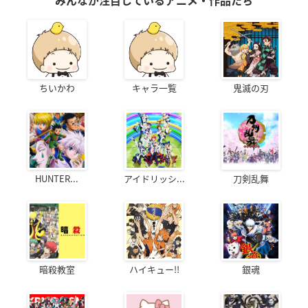
みんなが注目しているアニメ・作品たち
ちいかわ
キャラ一覧
鬼滅の刃
HUNTER...
アイドリッシ...
刀剣乱舞
暗殺教室
ハイキュー!!
銀魂