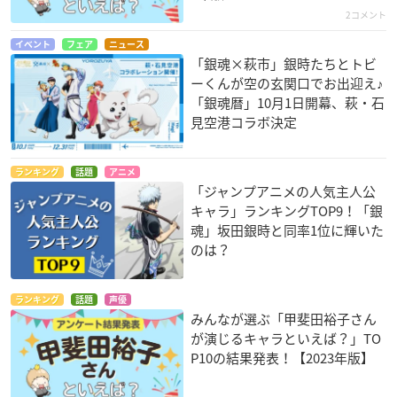
2コメント
イベント
フェア
ニュース
「銀魂×萩市」銀時たちとトビ
ーくんが空の玄関口でお出迎え♪
「銀魂暦」10月1日開幕、萩・石
見空港コラボ決定
ランキング
話題
アニメ
「ジャンプアニメの人気主人公
キャラ」ランキングTOP9！「銀
魂」坂田銀時と同率1位に輝いた
のは？
ランキング
話題
声優
みんなが選ぶ「甲斐田裕子さん
が演じるキャラといえば？」TO
P10の結果発表！【2023年版】