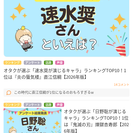
ランキング
アンケート
話題
声優
オタクが選ぶ「速水奨が演じるキャラ」ランキングTOP10！1
位は『炎の蜃気楼』直江信綱【2026年版】
14コメント
この時代に直江信綱が1位になるのおもろすぎるw
ランキング
アンケート
話題
声優
オタクが選ぶ「日野聡が演じる
キャラ」ランキングTOP10！1位
は『鬼滅の刃』煉󠄁獄杏寿郎【202
6年版】