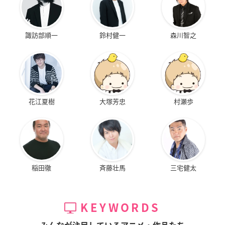
諏訪部順一
鈴村健一
森川智之
花江夏樹
大塚芳忠
村瀬歩
稲田徹
斉藤壮馬
三宅健太
KEYWORDS