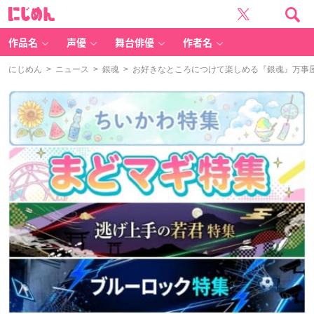
に
じ
め
ん
作品名
声優
舞台俳優
作者名
にじめん
>
ニュース
>
銀魂
> お好きなところにつけて楽しめる『銀魂』万事