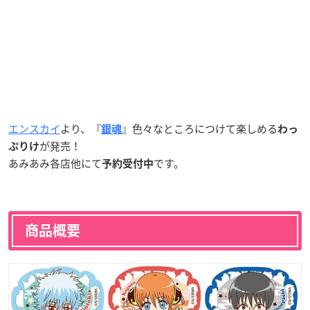
エンスカイ
より、『
』色々なところにつけて楽しめる
銀魂
わっ
が発売！
ぷりけ
あみあみ各店他にて
です。
予約受付中
商品概要